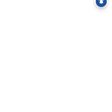
⌄
செய்திகள்