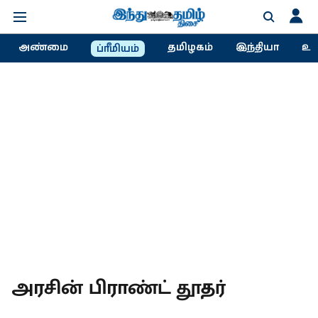
அண்மை
தமிழகம்
இந்தியா
உல
ப்ரீமியம்
அரசின் பிராண்ட் தூதர்