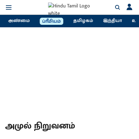
அண்மை
தமிழகம்
இந்தியா
உல
ப்ரீமியம்
அமுல் நிறுவனம்