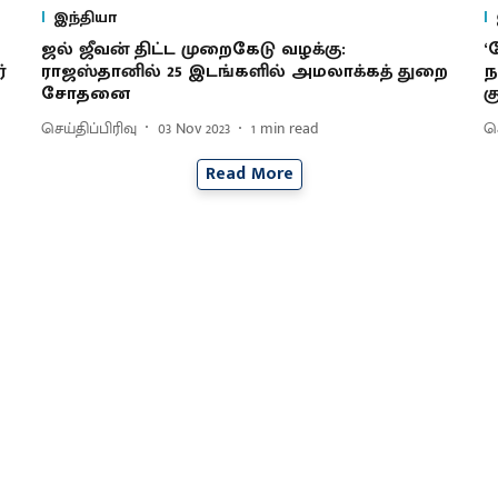
இந்தியா
ஜல் ஜீவன் திட்ட முறைகேடு வழக்கு:
‘
்
ராஜஸ்தானில் 25 இடங்களில் அமலாக்கத் துறை
ந
சோதனை
க
செய்திப்பிரிவு
03 Nov 2023
1
min read
செ
Read More