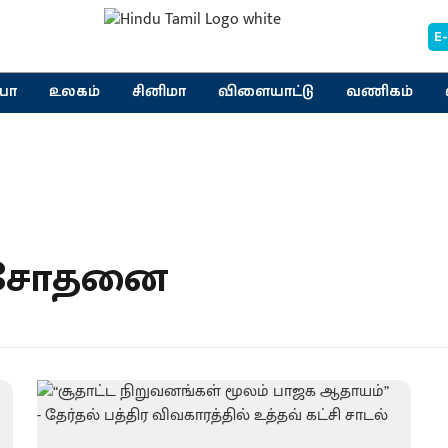
E
யா
உலகம்
சினிமா
விளையாட்டு
வணிகம்
 சோதனை