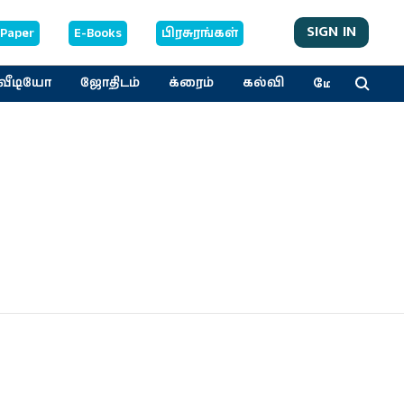
SIGN IN
-Paper
E-Books
பிரசுரங்கள்
மேலும்
வீடியோ
ஜோதிடம்
க்ரைம்
கல்வி