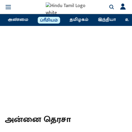
அண்மை
தமிழகம்
இந்தியா
உல
ப்ரீமியம்
அன்னை தெரசா