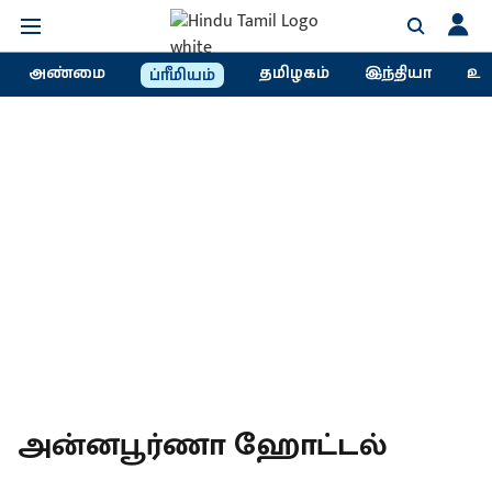
அண்மை
தமிழகம்
இந்தியா
உல
ப்ரீமியம்
அன்னபூர்ணா ஹோட்டல்