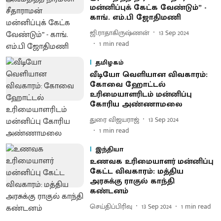
மன்னிப்புக் கேட்க வேண்டும்” -
காங். எம்.பி ஜோதிமணி
ஜி.ராதாகிருஷ்ணன்
13 Sep 2024
1
min read
தமிழகம்
வீடியோ வெளியான விவகாரம்:
கோவை ஹோட்டல்
உரிமையாளரிடம் மன்னிப்பு
கோரிய அண்ணாமலை
துரை விஜயராஜ்
13 Sep 2024
1
min read
இந்தியா
உணவக உரிமையாளர் மன்னிப்பு
கேட்ட விவகாரம்: மத்திய
அரசுக்கு ராகுல் காந்தி
கண்டனம்
செய்திப்பிரிவு
13 Sep 2024
1
min read