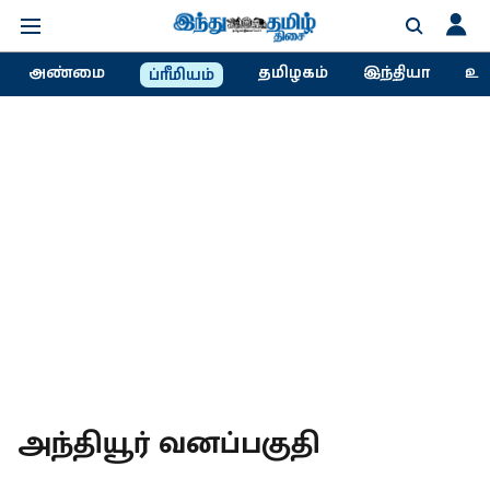
அண்மை
தமிழகம்
இந்தியா
உல
ப்ரீமியம்
அந்தியூர் வனப்பகுதி