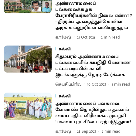
அண்ணாமலைப்
பல்கலைக்கழக
பேராசிரியர்களின் நிலை என்ன ?
- திரும்ப அழைத்துக்கொள்ள
அரசு கல்லூரிகள் வலியுறுத்தல்
க.ரமேஷ்
21 Oct 2023
2
min read
கல்வி
சிதம்பரம் அண்ணாமலைப்
பல்கலை.யில் சுயநிதி வேளாண்
பட்டப்படிப்பில் காலி
இடங்களுக்கு நேரடி சேர்க்கை
செய்திப்பிரிவு
10 Oct 2023
1
min read
கல்வி
அண்ணாமலைப் பல்கலை.
வேளாண் தொழில்நுட்ப தகவல்
மைய புதிய விரிவாக்க முயற்சி
‘பசுமை புரட்சி’யை ஏற்படுத்துமா?
க.ரமேஷ்
28 Sep 2023
2
min read