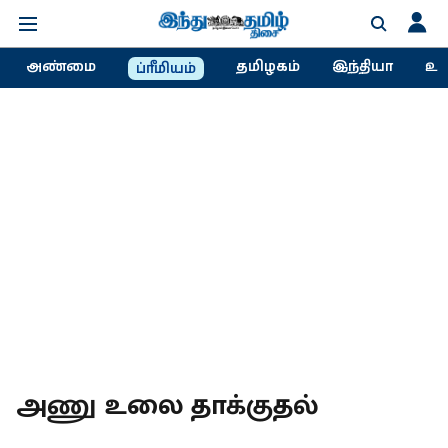
அண்மை
தமிழகம்
இந்தியா
உல
ப்ரீமியம்
அணு உலை தாக்குதல்