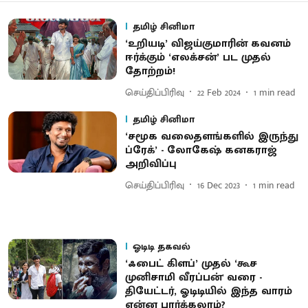
தமிழ் சினிமா
‘உறியடி’ விஜய்குமாரின் கவனம்
ஈர்க்கும் ‘எலக்சன்’ பட முதல்
தோற்றம்!
செய்திப்பிரிவு
22 Feb 2024
1
min read
தமிழ் சினிமா
‘சமூக வலைதளங்களில் இருந்து
ப்ரேக்’ - லோகேஷ் கனகராஜ்
அறிவிப்பு
செய்திப்பிரிவு
16 Dec 2023
1
min read
ஓடிடி தகவல்
‘ஃபைட் கிளப்’ முதல் ‘கூச
முனிசாமி வீரப்பன்' வரை -
தியேட்டர், ஓடிடியில் இந்த வாரம்
என்ன பார்க்கலாம்?