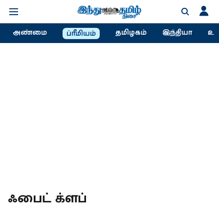
அண்மை
தமிழகம்
இந்தியா
உல
ப்ரீமியம்
ஃபைட் க்ளப்