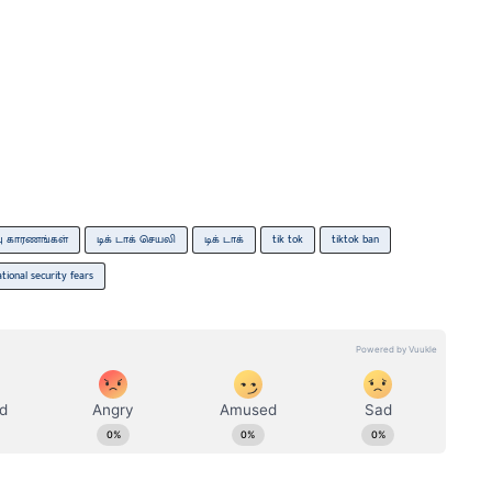
பு காரணங்கள்
டிக் டாக் செயலி
டிக் டாக்
tik tok
tiktok ban
ational security fears