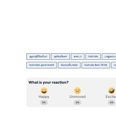
ஆஸ்திரேலியா
அமெரிக்கா
கனடா
Australia
பாதுகாப்
Australian government
மெல்ஃபோர்ன்
Australia Bans TikTok
n