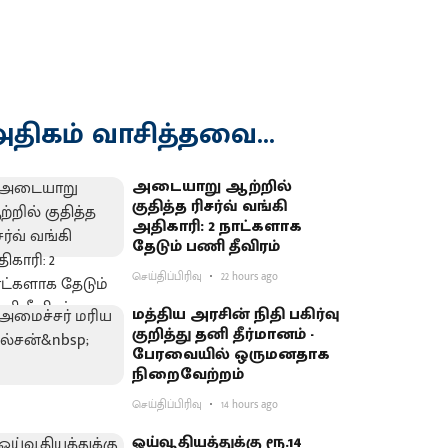
திகம் வாசித்தவை...
அடையாறு ஆற்றில்
குதித்த ரிசர்வ் வங்கி
அதிகாரி: 2 நாட்களாக
தேடும் பணி தீவிரம்
செய்திப்பிரிவு
22 hours ago
மத்திய அரசின் நிதி பகிர்வு
குறித்து தனி தீர்மானம் -
பேரவையில் ஒருமனதாக
நிறைவேற்றம்
செய்திப்பிரிவு
14 hours ago
ஓய்வூதியத்துக்கு ரூ.14