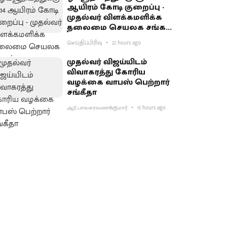
ஆயிரம் கோடி குறைப்பு -
முதல்வர் விளக்கமளிக்க
தலைமை செயலக சங்கம்
வலியுறுத்தல்
செய்திப்பிரிவு
22 hours ago
முதல்வர் விஜய்யிடம்
விவாகரத்து கோரிய
வழக்கை வாபஸ் பெற்றார்
சங்கீதா
ஆர்.பாலசரவணக்குமார்
15 hours ago