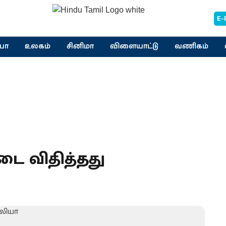
E-
யா
உலகம்
சினிமா
விளையாட்டு
வணிகம்
தடை விதித்தது