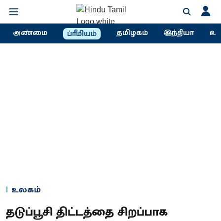
அண்மை
தமிழகம்
இந்தியா
உல
ப்ரீமியம்
உலகம்
தடுப்பூசி திட்டத்தை சிறப்பாக