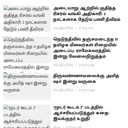
அடையாறு ஆற்றில் குதித்த
ரிசர்வ் வங்கி அதிகாரி: 2
நாட்களாக தேடும் பணி தீவிரம்
செய்திப்பிரிவு
07 Aug 2026
நெடுந்தீவில் தஞ்சமடைந்த 11
தமிழக மீனவர்கள் சிறையில்
அடைப்பு: ராமேசுவரத்தில்
இன்று வேலைநிறுத்தம்
செய்திப்பிரிவு
22 hours ago
திருவண்ணாமலைக்கு அமித்
ஷா இன்று வருகை
செய்திப்பிரிவு
19 hours ago
‘மூடர் கூடம் 2’ படத்தில்
ஆச்சரியப்படுத்​தும் கதை:
இயக்குநர் உறுதி
நிலா
14 hours ago