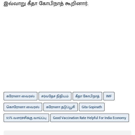
இவ்வாறு கீதா கோபிநாத் கூறினார்.
கரோனா வைரஸ்
சர்வதேச நிதியம்
கீதா கோபிநாத்
IMF
கொரோனா வைரஸ்
கரோனா தடுப்பூசி
Gita Gopinath
9.5% வளர்ச்சிக்கு வாய்ப்பு
Good Vaccination Rate Helpful For India Economy