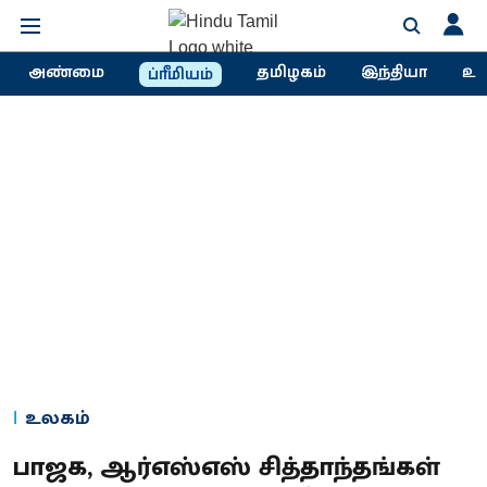
அண்மை
தமிழகம்
இந்தியா
உல
ப்ரீமியம்
உலகம்
பாஜக, ஆர்எஸ்எஸ் சித்தாந்தங்கள்