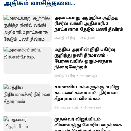
அதிகம் வாசித்தவை...
அடையாறு ஆற்றில் குதித்த
ரிசர்வ் வங்கி அதிகாரி: 2
நாட்களாக தேடும் பணி தீவிரம்
செய்திப்பிரிவு
07 Aug 2026
மத்திய அரசின் நிதி பகிர்வு
குறித்து தனி தீர்மானம் -
பேரவையில் ஒருமனதாக
நிறைவேற்றம்
செய்திப்பிரிவு
19 hours ago
சாமானிய மக்களுக்கு ‘யுபிஐ
கட்டண’ சுமையா? - நிர்மலா
சீதாராமன் விளக்கம்
மோகன் கணபதி
19 hours ago
முதல்வர் விஜய்யிடம்
விவாகரத்து கோரிய வழக்கை
வாபஸ் பெற்றார் சங்கீதா