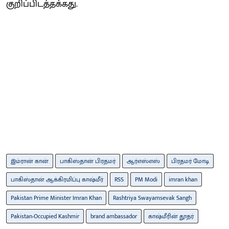
குறிப்பிடத்தக்கது.
இம்ரான் கான்
பாகிஸ்தான் பிரதமர்
ஆர்எஸ்எஸ்
பிரதமர் மோடி
பாகிஸ்தான் ஆக்கிரமிப்பு காஷ்மீர்
RSS
PM Modi
imran khan
Pakistan Prime Minister Imran Khan
Rashtriya Swayamsevak Sangh
Pakistan-Occupied Kashmir
brand ambassador
காஷ்மீரின் தூதர்