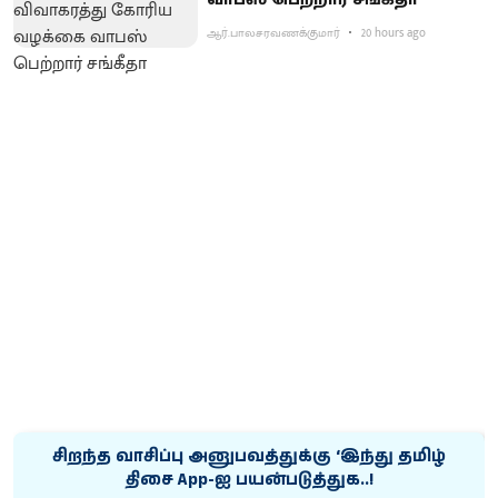
ஆர்.பாலசரவணக்குமார்
20 hours ago
சிறந்த வாசிப்பு அனுபவத்துக்கு ‘இந்து தமிழ்
திசை App-ஐ பயன்படுத்துக..!