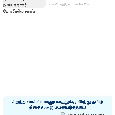
பி.டி.ரவிச்சந்திரன்
07 Aug 2026
சிறந்த வாசிப்பு அனுபவத்துக்கு ‘இந்து தமிழ்
திசை App-ஐ பயன்படுத்துக..!