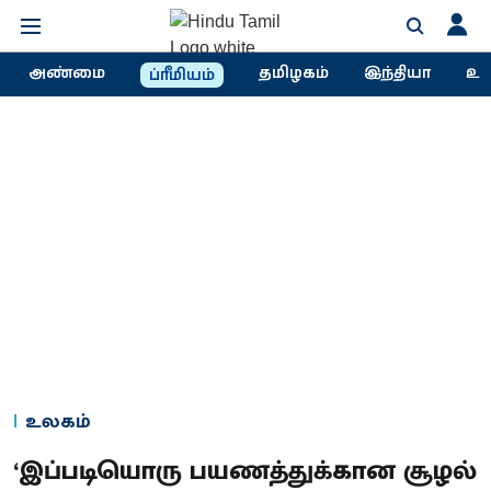
அண்மை
தமிழகம்
இந்தியா
உல
ப்ரீமியம்
உலகம்
‘இப்படியொரு பயணத்துக்கான சூழல்