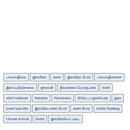
பாலஸ்தீனம்
இஸ்ரேல்
காசா
இஸ்ரேல் போர்
பாலஸ்தீனர்கள்
இனப்படுகொலை
genocide
நிவாரணப் பொருட்கள்
Israel
relief materials
Palestine
Palestinians
கிரெட்டா தன்பெர்க்
gaza
Israel Gaza War
இஸ்ரேல் காசா போர்
காசா போர்
Gretta Thunberg
Climate Activist
Gretta
இஸ்ரேலியப் படை