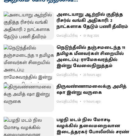
அடையாறு ஆற்றில் குதித்த
ரிசர்வ் வங்கி அதிகாரி: 2
நாட்களாக தேடும் பணி தீவிரம்
செய்திப்பிரிவு
07 Aug 2026
நெடுந்தீவில் தஞ்சமடைந்த 11
தமிழக மீனவர்கள் சிறையில்
அடைப்பு: ராமேசுவரத்தில்
இன்று வேலைநிறுத்தம்
செய்திப்பிரிவு
20 hours ago
திருவண்ணாமலைக்கு அமித்
ஷா இன்று வருகை
செய்திப்பிரிவு
17 hours ago
பழநி மடம் நில மோசடி
வழக்கில் தலைமறைவான
இடைத்தரகர் போலீஸில் சரண்