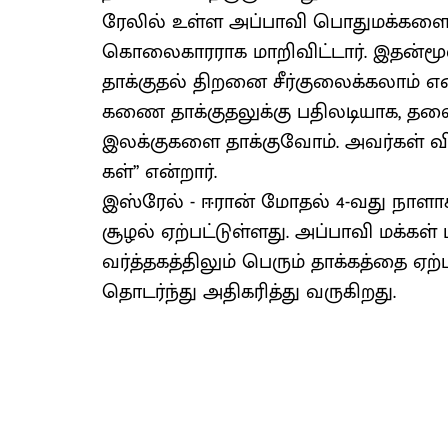
ரேலில் உள்ள அப்​பாவி பொது​மக்​களை
கொலை​கார​ராக மாறி​விட்​டார். இதன
தாக்​குதல் திறனை சீர்​குலைக்​கலாம் 
கணை தாக்​குதலுக்கு பதிலடியாக, தலை
இலக்​கு​களை தாக்​கு​வோம். அவர்​கள்
கள்’’ என்​றார்.
இஸ்ரேல் - ஈரான் மோதல் 4-வது நாளாக ந
சூழல் ஏற்​பட்​டுள்​ளது. அப்பாவி மக்கள
வர்த்தகத்திலும் பெரும் தாக்கத்தை ஏ
தொடர்ந்து அதி​கரித்து வருகிறது.