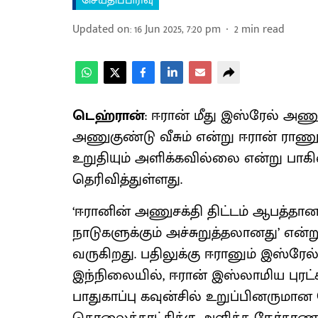
செய்திப்பிரிவு
Updated on
:
16 Jun 2025, 7:20 pm
2
min read
டெஹ்ரான்
: ஈரான் மீது இஸ்ரேல் அணு
அணுகுண்டு வீசும் என்று ஈரான் ராணுவ
உறுதியும் அளிக்கவில்லை என்று பாகி
தெரிவித்துள்ளது.
‘ஈரானின் அணுசக்தி திட்டம் ஆபத்தான
நாடுகளுக்கும் அச்சுறுத்தலானது’ என்று
வருகிறது. பதிலுக்கு ஈரானும் இஸ்ரேல் 
இந்நிலையில், ஈரான் இஸ்லாமிய புரட்ச
பாதுகாப்பு கவுன்சில் உறுப்பினருமா