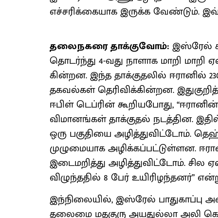
எச்சரிக்கையாக இருக்க வேண்டும். இவ்
தலைநகரை தாக்குவோம்:
இஸ்ரேல் க
தொடர்ந்து 4-வது நாளாக மாறி ​மாறி ஏவு
கின்​றன. இந்த தாக்​குதலில் ஈரானில் 230
தகவல்​கள் தெரிவிக்​கின்​றன. இதுகுற
ஈபிள் டெப்ரின் கூறியபோது, ‘‘ஈரானி
விமானங்கள் தாக்குதல் நடத்தின. இதில்
ஒரு பகுதியை அழித்துவிட்டோம். தெஹ்
முழுமையாக அழிக்கப்பட்டுள்ளன. ஈர
இடைமறித்து அழித்துவிட்டோம். சில ஏ
விழுந்ததில் 8 பேர் உயிரிழந்தனர்’’ என்
இந்நிலை​யில், இஸ்​ரேல் பாது​காப்பு அம
தலைமை மதகுரு அயதுல்லா அலி கொமேனி 