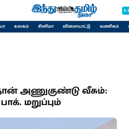
E-
யா
உலகம்
சினிமா
விளையாட்டு
வணிகம்
தான் அணுகுண்டு வீசும்:
பாக். மறுப்பும்