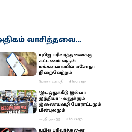
திகம் வாசித்தவை...
யுபிஐ பரிவர்த்தனைக்கு
கட்டணம் வசூல் -
மக்களவையில் மசோதா
நிறைவேற்றம்
மோகன் கணபதி
18 hours ago
‘இடஒதுக்கீடு இல்லா
இந்தியா’ - வலுக்கும்
இணையவழி போராட்டமும்
பின்புலமும்
பாரதி ஆனந்த்
16 hours ago
யுபிஐ பரிவர்த்தனை