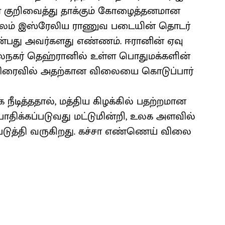
 குறி​வைத்து தாக்​கும் கோழைத்​தன​மான
்மூலம் இஸ்​ரேலிய ராணுவ படை​யின் தொடர்
என்​பது அவர்​களது எண்ணம். ஈரானின் ஏவு​
நகர் தெஹ்​ரானில் உள்ள பொது​மக்​களின்
 விரை​வில் அதற்கான விலையை கொடுப்​பார்​
ீடித்ததால், மத்​திய கிழக்​கில் பதற்​றமான
் பாதிக்கப்படுவது மட்டுமின்றி, உலக அள​வில்
ற்படுத்தி வருகிறது. கச்சா எண்​ணெய் விலை