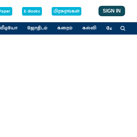
Paper
E-Books
பிரசுரங்கள்
SIGN IN
மேலும்
வீடியோ
ஜோதிடம்
க்ரைம்
கல்வி