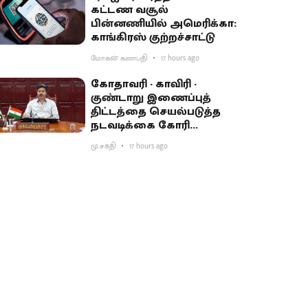
கட்டண வசூல்
பின்னணியில் அமெரிக்கா:
காங்கிரஸ் குற்றச்சாட்டு
மோகன் கணபதி
17 hours ago
கோதாவரி - காவிரி -
குண்டாறு இணைப்புத்
திட்டத்தை செயல்படுத்த
நடவடிக்கை கோரி
பிரதமருக்கு முதல்வர்
மு.சக்தி
17 hours ago
விஜய் கடிதம்