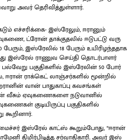
வாறு அவர் தெரிவித்துள்ளார்.
டும் எச்சரிக்கை- இஸ்​ரேலும், ஈரானும்
​கணை, ட்ரோன் தாக்​குதலில் ஈடு​பட்டு வரு​
 பேரும், இஸ்​ரேலில் 18 பேரும் உயி​ரிழந்​த​தாக
ித்து இஸ்ரேல் ராணுவ செய்தி தொடர்பாளர்
ன் பல்வேறு பகுதிகளில் இஸ்ரேலின் 50 போர்
, ஈரான் ராக்கெட் லாஞ்சர்களில் மூன்றில்
ரானின் வான் பாதுகாப்பு கவசங்கள்
ான் வீசும் ஏவுகணைகளை நடுவானில்
வுகணைகள் குடியிருப்பு பகுதிகளில்
று கூறினார்.
ைச்​சர் இஸ்​ரேல் காட்ஸ் கூறும்போது, ‘‘ஈரான்
திமிர்பிடித்த சர்​வா​தி​காரி. அவர் இஸ்​