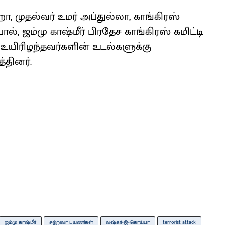
ுதல்வர் உமர் அப்துல்லா, காங்கிரஸ்
 ஜம்மு காஷ்மீர் பிரதேச காங்கிரஸ் கமிட்டி
 உயிரிழந்தவர்களின் உடல்களுக்கு
தினர்.
ஜம்மு காஷ்மீர்
சுற்றுலா பயணிகள்
லஷ்கர்-இ-தொய்பா
terrorist attack