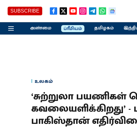
SUBSCRIBE
அண்மை
தமிழகம்
இந்தி
ப்ரீமியம்
உலகம்
‘சுற்றுலா பயணிகள
கவலையளிக்கிறது’ - ப
பாகிஸ்தான் எதிர்வி