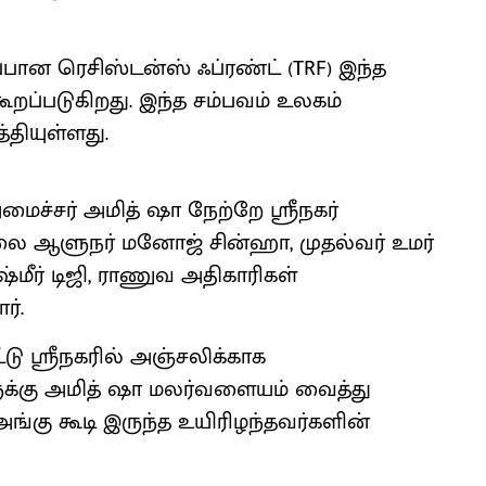
ன ரெசிஸ்டன்ஸ் ஃப்ரண்ட் (TRF) இந்த
ூறப்படுகிறது. இந்த சம்பவம் உலகம்
்தியுள்ளது.
ைச்சர் அமித் ஷா நேற்றே ஸ்ரீநகர்
நிலை ஆளுநர் மனோஜ் சின்ஹா, முதல்வர் உமர்
ாஷ்மீர் டிஜி, ராணுவ அதிகாரிகள்
்.
ட்டு ஸ்ரீநகரில் அஞ்சலிக்காக
களுக்கு அமித் ஷா மலர்வளையம் வைத்து
ங்கு கூடி இருந்த உயிரிழந்தவர்களின்