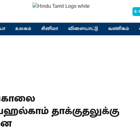
E-
யா
உலகம்
சினிமா
விளையாட்டு
வணிகம்
் கொலை
ஹல்காம் தாக்குதலுக்கு
னை