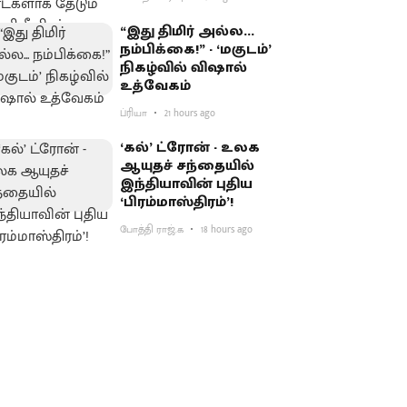
“இது திமிர் அல்ல...
நம்பிக்கை!” - ‘மகுடம்’
நிகழ்வில் விஷால்
உத்வேகம்
ப்ரியா
21 hours ago
‘கல்’ ட்ரோன் - உலக
ஆயுதச் சந்தையில்
இந்தியாவின் புதிய
‘பிரம்மாஸ்திரம்’!
போத்தி ராஜ்.க
18 hours ago