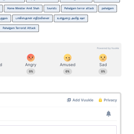
Home Minister Amit Shah
tourists
Pahalgam terror attack
pahalgam
குதல்
பாகிஸ்தான் எதிர்வினை
உள்துறை அமித் ஷா
Pahalgam Terrorist Attack