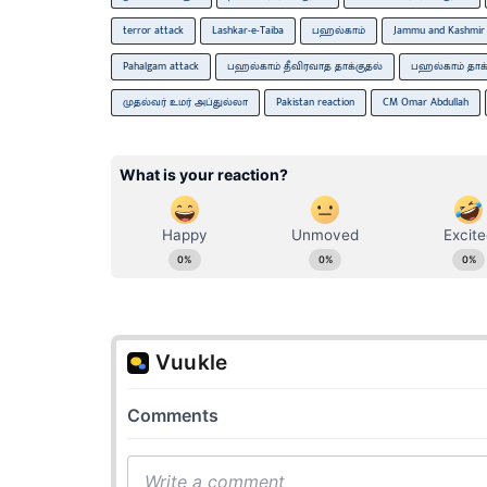
terror attack
Lashkar-e-Taiba
பஹல்காம்
Jammu and Kashmir
Pahalgam attack
பஹல்காம் தீவிரவாத தாக்குதல்
பஹல்காம் தாக்
முதல்வர் உமர் அப்துல்லா
Pakistan reaction
CM Omar Abdullah