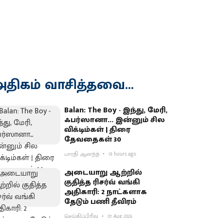
திகம் வாசித்தவை...
Balan: The Boy - இந்து, மேரி,
ஃபர்ஸானா... இன்னும் சில
விக்டிம்கள் | திரை
தேவதைகள் 30
பாரதி ஆனந்த்
19 hours ago
அடையாறு ஆற்றில்
குதித்த ரிசர்வ் வங்கி
அதிகாரி: 2 நாட்களாக
தேடும் பணி தீவிரம்
செய்திப்பிரிவு
07 Aug 2026