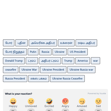
போர்
புதின்
அமெரிக்க அதிபர்
உக்ரைன்
ரஷ்ய அதிபர்
போர் நிறுத்தம்
Putin
Russia
Ukraine
US President
Donald Trump
ட்ரம்ப்
அதிபர் ட்ரம்ப்
Trump
America
war
ceasefire
Ukraine War
Ukraine President
Ukraine Russia war
Russia President
எக்ஸ் பக்கம்
Ukraine Russia Ceasefire