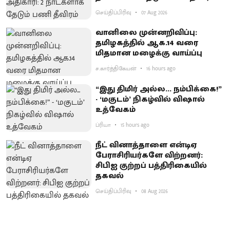
செய்திப்பிரிவு
07 Aug 2026
வானிலை முன்னறிவிப்பு:
தமிழகத்தில் ஆக.14 வரை
மிதமான மழைக்கு வாய்ப்பு
ச.கார்த்திகேயன்
16 hours ago
“இது திமிர் அல்ல... நம்பிக்கை!”
- ‘மகுடம்’ நிகழ்வில் விஷால்
உத்வேகம்
ப்ரியா
15 hours ago
நீட் வினாத்தாளை என்டிஏ
பேராசிரியர்களே விற்றனர்:
சிபிஐ குற்றப் பத்திரிகையில்
தகவல்
செய்திப்பிரிவு
08 Aug 2026