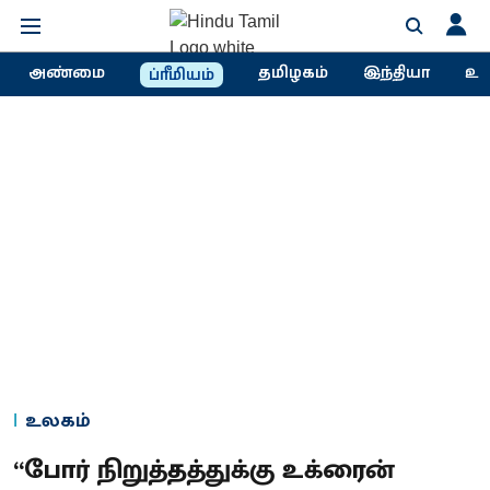
அண்மை
தமிழகம்
இந்தியா
உல
ப்ரீமியம்
உலகம்
“போர் நிறுத்தத்துக்கு உக்ரைன்