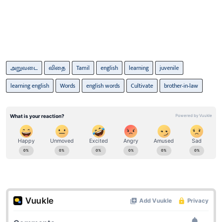
அறுவடை
விதை
Tamil
english
learning
juvenile
learning english
Words
english words
Cultivate
brother-in-law