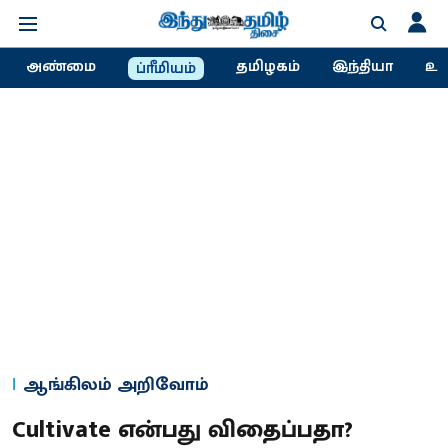
அண்மை
தமிழகம்
இந்தியா
உல
ப்ரீமியம்
ஆங்கிலம் அறிவோம்
Cultivate என்பது விதைப்பதா?