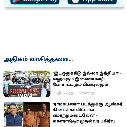
அதிகம் வாசித்தவை...
‘இடஒதுக்கீடு இல்லா இந்தியா’ -
வலுக்கும் இணையவழி
போராட்டமும் பின்புலமும்
பாரதி ஆனந்த்
23 hours ago
‘ராமாயணா’ படத்துக்கு ஆஸ்கர்
கிடைக்காவிட்டால்
ஏமாற்றமடைவேன் -
மகாராஷ்டிர முதல்வர் பகிர்வு