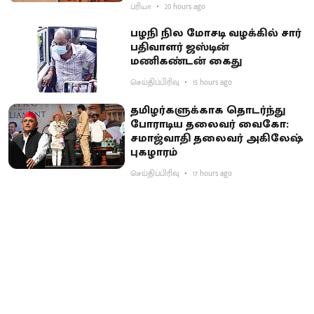
ப்ரியா
20 hours ago
பழநி நில மோசடி வழக்கில் சார்
பதிவாளர் ஜஸ்டின்
மணிகண்டன் கைது
செய்திப்பிரிவு
15 hours ago
தமிழர்களுக்காக தொடர்ந்து
போராடிய தலைவர் வைகோ:
சமாஜ்வாதி தலைவர் அகிலேஷ்
புகழாரம்
செய்திப்பிரிவு
17 hours ago