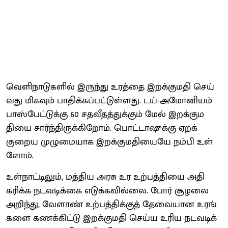
வெளி​நாடு​களில் இருந்து உரத்தை இறக்​குமதி செய்​
வது மிக​வும் பாதிக்​கப்​பட்​டுள்​ளது. டய்​-அமோனி​யம்
பாஸ்​பேட்டுக்கு 60 சதவீதத்​துக்​கும் மேல் இறக்​கும​
தியை சார்ந்​திருக்​கிறோம். பொட்​டாஷுக்கு ஏறக்​
குறைய முழு​மை​யாக இறக்​கும​தி​யையே நம்பி உள்​
ளோம்.
உள்​நாட்​டிலும், மத்​திய அரசு உர உற்​பத்​தியை அதி​
கரிக்க நடவடிக்கை எடுக்​க​வில்​லை. போர் சூழலை
அறிந்​து, வேளாண் உற்​பத்​திக்​குத் தேவை​யான உரங்​
களை கணக்​கிட்டு இறக்​குமதி செய்​ய உரிய நடவடிக்​