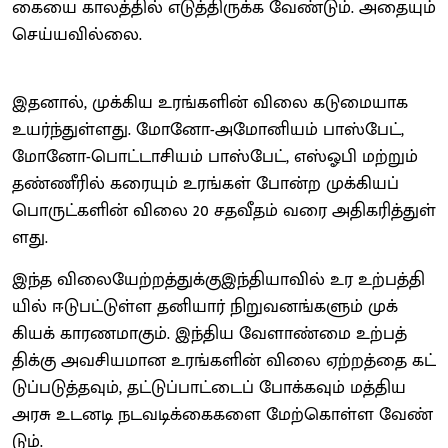
கையை காலத்​தில் எடுத்​திருக்க வேண்​டும். அதை​யும்
செய்​ய​வில்​லை.
இதனால், முக்​கிய உரங்​களின் விலை கடுமை​யாக
உயர்ந்​துள்​ளது. மோனோ-அமோனி​யம் பாஸ்​பேட்,
மோனோ-பொட்​டாசி​யம் பாஸ்​பேட், எஸ்​ஓபி மற்​றும்
தண்​ணீரில் கரை​யும் உரங்​கள் போன்ற முக்​கியப்
பொருட்​களின் விலை 20 சதவீதம் வரை அதி​கரித்​துள்​
ளது.
இந்த விலை​யேற்​றத்​துக்குஇந்​தி​யா​வில் உர உற்​பத்​தி​
யில் ஈடு​பட்​டுள்ள தனி​யார் நிறு​வனங்​களும் முக்​
கியக் காரண​மாகும். இந்​திய வேளாண்மை உற்​பத்​
திக்கு அவசி​ய​மான உரங்​களின் விலை ஏற்​றத்தை கட்​
டுப்​படுத்​த​வும், தட்​டுப்​பாட்​டைப் போக்​க​வும் மத்​திய
அரசு உடனடி நடவடிக்​கைகளை மேற்​கொள்ள வேண்​
டும்.