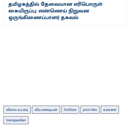
தமிழகத்தில் தேவையான எரிபொருள்
கையிருப்பு: எண்ணெய் நிறுவன
ஒருங்கிணைப்பாளர் தகவல்
விலை உயர்வு
வீரபாண்டியன்
Fertilizer
price hike
உரங்கள்
Veerapandian