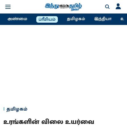
அண்மை
தமிழகம்
இந்தியா
உல
ப்ரீமியம்
தமிழகம்
உரங்களின் விலை உயர்வை