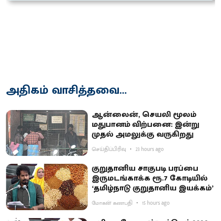
அதிகம் வாசித்தவை...
ஆன்லைன், செயலி மூலம்
மதுபானம் விற்பனை: இன்று
முதல் அமலுக்கு வருகிறது
செய்திப்பிரிவு
23 hours ago
குறுதானிய சாகுபடி பரப்பை
இருமடங்காக்க ரூ.7 கோடியில்
‘தமிழ்நாடு குறுதானிய இயக்கம்’
மோகன் கணபதி
15 hours ago