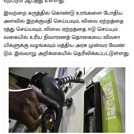
ஏற்​படும் ஆபத்து உள்​ளது.
இவற்றை கருத்​தில் கொண்டு உரங்​களை போதிய
அளவில் இறக்​குமதி செய்​ய​வும், விலை ஏற்​றத்தை
ரத்து செய்​ய​வும், விலை ஏற்​றத்தை ஈடு செய்​யும்
வகை​யில் உரிய நிவாரணத் தொகையை விவ​சா​
யிகளுக்கு வழங்​க​வும் மத்​திய அரசு முன்வர வேண்​
டும். இவ்​வாறு அறிக்​கை​யில்​ தெரிவிக்கப்பட்டுள்ளது.