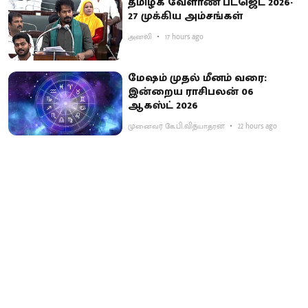
தமிழக வேளாண் பட்ஜெட் 2026-
27 முக்கிய அம்சங்கள்
அனலி
17 hours ago
மேஷம் முதல் மீனம் வரை:
இன்றைய ராசிபலன் 06
ஆகஸ்ட் 2026
முனைவர் கே.பி.வித்யாதரன்
22 hours ago