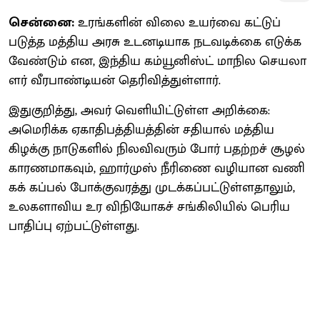
சென்னை:
உரங்​களின் விலை உயர்வை கட்​டுப்​
படுத்த மத்​திய அரசு உடனடி​யாக நடவடிக்கை எடுக்க
வேண்​டும் என, இந்​திய கம்​யூனிஸ்ட் மாநில செய​லா​
ளர் வீர​பாண்​டியன் தெரி​வித்​துள்​ளார்.
இதுகுறித்​து, அவர் வெளி​யிட்​டுள்ள அறிக்​கை:
அமெரிக்க ஏகா​திபத்​தி​யத்​தின் சதி​யால் மத்​திய
கிழக்கு நாடு​களில் நில​விவரும் போர் பதற்​றச் சூழல்
காரண​மாக​வும், ஹார்​முஸ் நீரிணை வழி​யான வணி​
கக் கப்​பல் போக்​கு​வரத்து முடக்​கப்​பட்​டுள்​ள​தா​லும்,
உலகளா​விய உர விநி​யோகச் சங்​கி​லி​யில் பெரிய
பாதிப்பு ஏற்​பட்​டுள்​ளது.