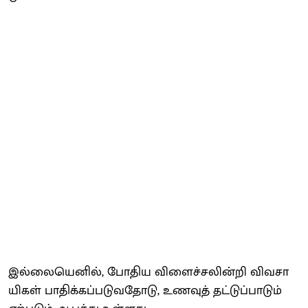
இல்​லை​யெனில், போதிய விளைச்​சலின்றி விவ​சா​
யிகள் பாதிக்​கப்​படு​வதோடு, உணவுத் தட்​டுப்​பாடும்