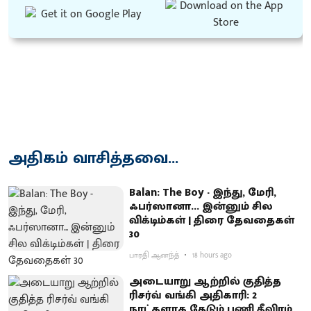
அதிகம் வாசித்தவை...
Balan: The Boy - இந்து, மேரி,
ஃபர்ஸானா... இன்னும் சில
விக்டிம்கள் | திரை தேவதைகள்
30
பாரதி ஆனந்த்
18 hours ago
அடையாறு ஆற்றில் குதித்த
ரிசர்வ் வங்கி அதிகாரி: 2
நாட்களாக தேடும் பணி தீவிரம்