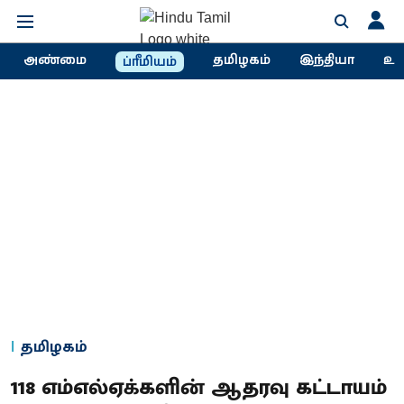
அண்மை
தமிழகம்
இந்தியா
உல
ப்ரீமியம்
தமிழகம்
118 எம்எல்ஏக்களின் ஆதரவு கட்டாயம்