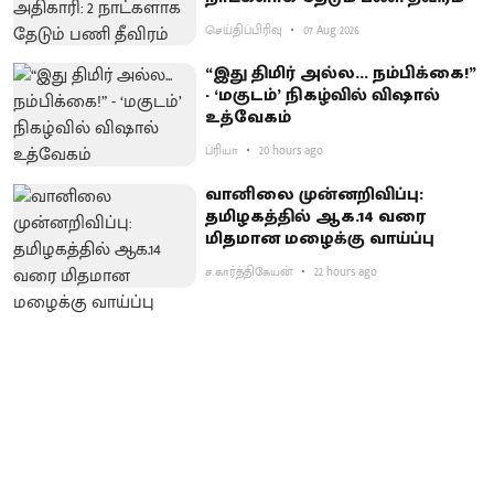
செய்திப்பிரிவு
07 Aug 2026
“இது திமிர் அல்ல... நம்பிக்கை!”
- ‘மகுடம்’ நிகழ்வில் விஷால்
உத்வேகம்
ப்ரியா
20 hours ago
வானிலை முன்னறிவிப்பு:
தமிழகத்தில் ஆக.14 வரை
மிதமான மழைக்கு வாய்ப்பு
ச.கார்த்திகேயன்
22 hours ago