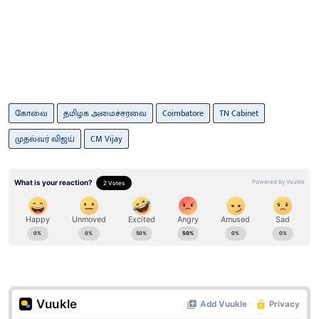
கோவை
தமிழக அமைச்சரவை
Coimbatore
TN Cabinet
முதல்வர் விஜய்
CM Vijay