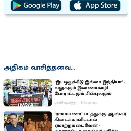
அதிகம் வாசித்தவை...
‘இடஒதுக்கீடு இல்லா இந்தியா’ -
வலுக்கும் இணையவழி
போராட்டமும் பின்புலமும்
பாரதி ஆனந்த்
21 hours ago
‘ராமாயணா’ படத்துக்கு ஆஸ்கர்
கிடைக்காவிட்டால்
ஏமாற்றமடைவேன் -