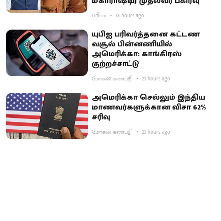
மகாராஷ்டிர முதல்வர் பகிர்வு
ப்ரியா
18 hours ago
யுபிஐ பரிவர்த்தனை கட்டண
வசூல் பின்னணியில்
அமெரிக்கா: காங்கிரஸ்
குற்றச்சாட்டு
மோகன் கணபதி
23 hours ago
அமெரிக்கா செல்லும் இந்திய
மாணவர்களுக்கான விசா 62%
சரிவு
மோகன் கணபதி
23 hours ago