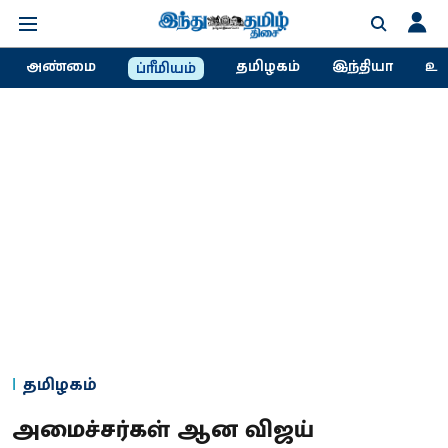
அண்மை
தமிழகம்
இந்தியா
உல
ப்ரீமியம்
தமிழகம்
அமைச்சர்கள் ஆன விஜய்