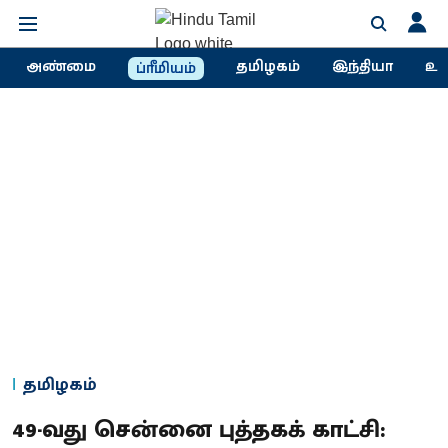
அண்மை
தமிழகம்
இந்தியா
உல
ப்ரீமியம்
தமிழகம்
49-வது சென்னை புத்தகக் காட்சி: