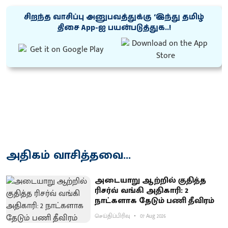
சிறந்த வாசிப்பு அனுபவத்துக்கு ‘இந்து தமிழ்
திசை App-ஐ பயன்படுத்துக..!
அதிகம் வாசித்தவை...
அடையாறு ஆற்றில் குதித்த
ரிசர்வ் வங்கி அதிகாரி: 2
நாட்களாக தேடும் பணி தீவிரம்
செய்திப்பிரிவு
07 Aug 2026