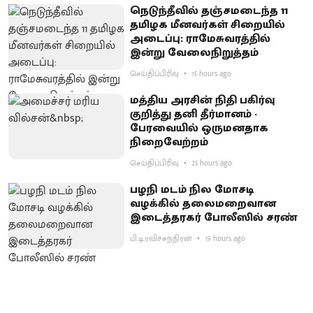
நெடுந்தீவில் தஞ்சமடைந்த 11
தமிழக மீனவர்கள் சிறையில்
அடைப்பு: ராமேசுவரத்தில்
இன்று வேலைநிறுத்தம்
செய்திப்பிரிவு
15 hours ago
மத்திய அரசின் நிதி பகிர்வு
குறித்து தனி தீர்மானம் -
பேரவையில் ஒருமனதாக
நிறைவேற்றம்
செய்திப்பிரிவு
23 hours ago
பழநி மடம் நில மோசடி
வழக்கில் தலைமறைவான
இடைத்தரகர் போலீஸில் சரண்
பி.டி.ரவிச்சந்திரன்
19 hours ago