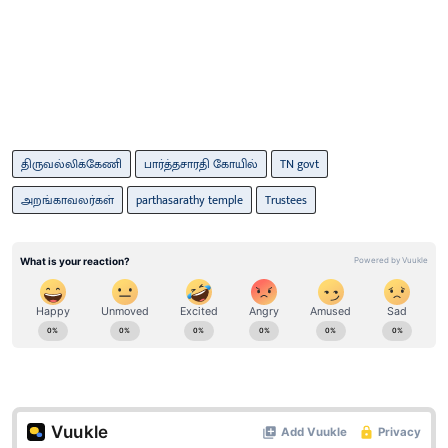
திருவல்லிக்கேணி
பார்த்தசாரதி கோயில்
TN govt
அறங்காவலர்கள்
parthasarathy temple
Trustees