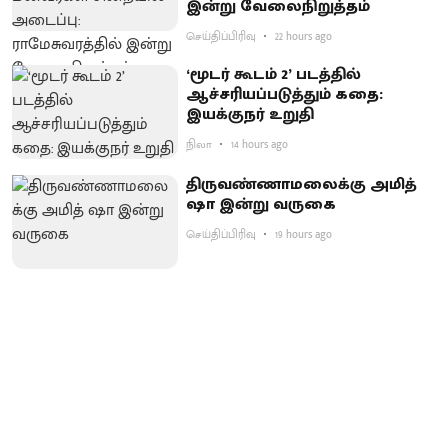
இன்று வேலைநிறுத்தம்
செய்திப்பிரிவு
22 hours ago
‘மூடர் கூடம் 2’ படத்தில்
ஆச்சரியப்படுத்​தும் கதை:
இயக்குநர் உறுதி
நிலா
14 hours ago
திருவண்ணாமலைக்கு அமித்
ஷா இன்று வருகை
செய்திப்பிரிவு
19 hours ago