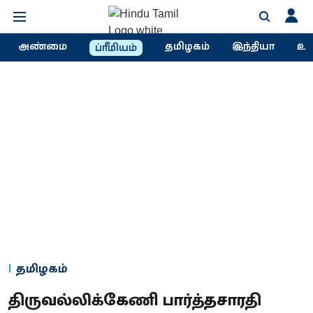
அண்மை
தமிழகம்
இந்தியா
உல
ப்ரீமியம்
தமிழகம்
திருவல்லிக்கேணி பார்த்தசாரதி