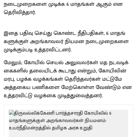
நடை​முறை​களை முடிக்க 6 மாதங்​கள் ஆகும் என
தெரி​வித்​தார்.
இதை பதிவு செய்து கொண்ட நீதிப​தி​கள், 6 மாதங்​
களுக்​குள் அறங்​காவலர் நியமன நடை​முறை​களை
முடிக்கும்​படி உத்​தர​விட்டனர்.
மேலும், கோயில் செயல் அலு​வலர்​கள் மத நடவடிக்​
கை​களில் தலை​யிடக் கூடாது என்​றும், கோயி​லின்
மரபு, பழக்க வழக்​கங்​கள் தெரிந்​தவர்​கள் மட்​டுமே
அத்தகைய பணிகளை மேற்​கொள்ள வேண்​டும் என
உத்​தர​விட்டு வழக்​கை முடித்​து​வைத்​தனர்​.