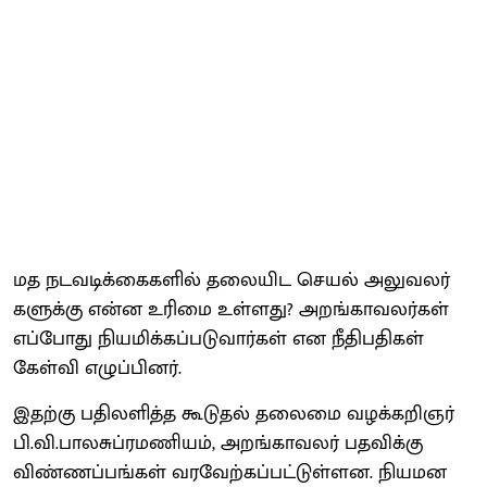
மத நடவடிக்​கை​களில் தலை​யிட செயல் அலு​வலர்​
களுக்கு என்ன உரிமை உள்​ளது? அறங்காவலர்கள்
எப்​போது நியமிக்​கப்​படு​வார்​கள் என நீதிப​தி​கள்
கேள்வி எழுப்​பினர்.
இதற்கு பதிலளித்த கூடு​தல் தலைமை வழக்​கறிஞர்
பி.​வி.​பாலசுப்​ரமணி​யம், அறங்​காவலர் பதவிக்கு
விண்​ணப்​பங்​கள் வரவேற்​கப்​பட்​டுள்​ளன. நியமன