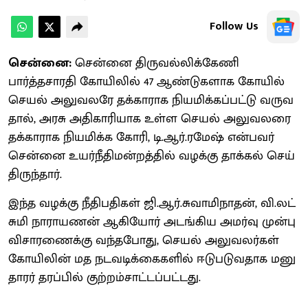
Follow Us
சென்னை: ​
சென்னை திரு​வல்​லிக்​கேணி
பார்த்தசாரதி கோயி​லில் 47 ஆண்​டு​களாக கோயில்
செயல் அலு​வலரே தக்​கா​ராக நியமிக்​கப்​பட்டு வரு​வ​
தால், அரசு அதி​காரி​யாக உள்ள செயல் அலு​வலரை
தக்​கா​ராக நியமிக்க கோரி, டி.ஆர்​.ரமேஷ் என்​பவர்
சென்னை உயர்​நீ​தி​மன்​றத்​தில் வழக்கு தாக்​கல் செய்​
திருந்​தார்.
இந்த வழக்கு நீதிப​தி​கள் ஜி.ஆர்​.சு​வாமி​நாதன், வி.லட்​
சுமி நாராயணன் ஆகியோர் அடங்​கிய அமர்வு முன்பு
விசா​ரணைக்கு வந்​த​போது, செயல் அலு​வலர்​கள்
கோயி​லின் மத நடவடிக்​கை​களில் ஈடு​படு​வ​தாக மனு​
தா​ரர் தரப்​பில் குற்​றம்​சாட்​டப்​பட்​டது.