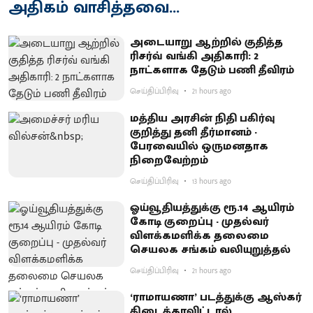
அதிகம் வாசித்தவை...
அடையாறு ஆற்றில் குதித்த
ரிசர்வ் வங்கி அதிகாரி: 2
நாட்களாக தேடும் பணி தீவிரம்
செய்திப்பிரிவு
21 hours ago
மத்திய அரசின் நிதி பகிர்வு
குறித்து தனி தீர்மானம் -
பேரவையில் ஒருமனதாக
நிறைவேற்றம்
செய்திப்பிரிவு
13 hours ago
ஓய்வூதியத்துக்கு ரூ.14 ஆயிரம்
கோடி குறைப்பு - முதல்வர்
விளக்கமளிக்க தலைமை
செயலக சங்கம் வலியுறுத்தல்
செய்திப்பிரிவு
21 hours ago
‘ராமாயணா’ படத்துக்கு ஆஸ்கர்
கிடைக்காவிட்டால்