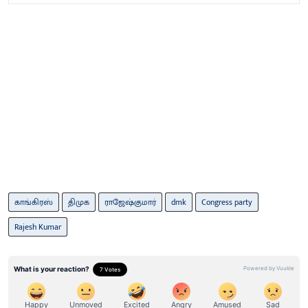
காங்கிரஸ்
திமுக
ராஜேஷ்குமார்
dmk
Congress party
Rajesh Kumar