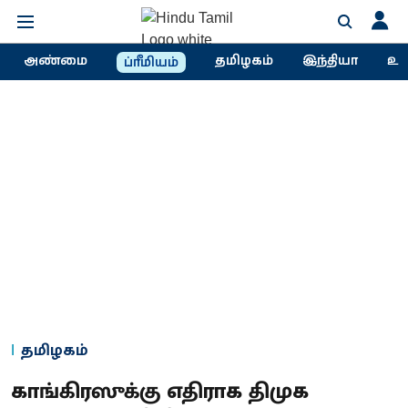
அண்மை
தமிழகம்
இந்தியா
உல
ப்ரீமியம்
தமிழகம்
காங்கிரஸுக்கு எதிராக திமுக