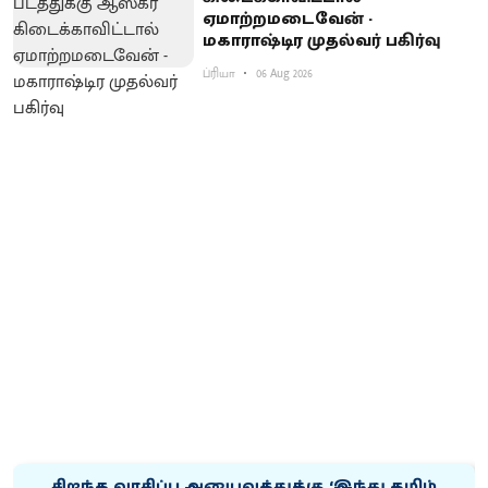
ஏமாற்றமடைவேன் -
மகாராஷ்டிர முதல்வர் பகிர்வு
ப்ரியா
06 Aug 2026
சிறந்த வாசிப்பு அனுபவத்துக்கு ‘இந்து தமிழ்