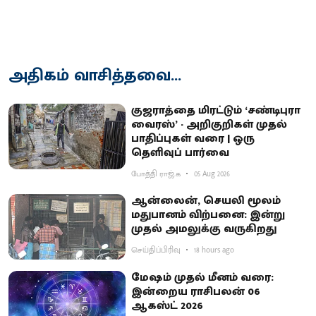
அதிகம் வாசித்தவை...
குஜராத்தை மிரட்டும் ‘சண்டிபுரா
வைரஸ்’ - அறிகுறிகள் முதல்
பாதிப்புகள் வரை | ஒரு
தெளிவுப் பார்வை
போத்தி ராஜ்.க
05 Aug 2026
ஆன்லைன், செயலி மூலம்
மதுபானம் விற்பனை: இன்று
முதல் அமலுக்கு வருகிறது
செய்திப்பிரிவு
18 hours ago
மேஷம் முதல் மீனம் வரை:
இன்றைய ராசிபலன் 06
ஆகஸ்ட் 2026