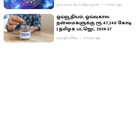
முனைவர் கே.பி.வித்யாதரன்
17 hours ago
ஓய்வூதியம், ஓய்வுகால
நன்மைகளுக்கு ரூ.47,240 கோடி
| தமிழக பட்ஜெட் 2026-27
செய்திப்பிரிவு
18 hours ago