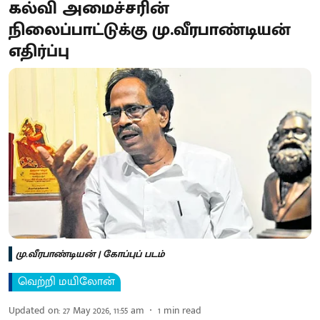
கல்வி அமைச்சரின்
நிலைப்பாட்டுக்கு மு.வீரபாண்டியன்
எதிர்ப்பு
மு.வீரபாண்டியன் | கோப்புப் படம்
வெற்றி மயிலோன்
Updated on
:
27 May 2026, 11:55 am
1
min read