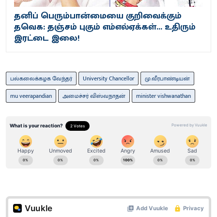
தனிப் பெரும்பான்மையை குறிவைக்கும்
தவெக: தஞ்சம் புகும் எம்எல்ஏக்கள்... உதிரும்
இரட்டை இலை!
பல்கலைக்கழக வேந்தர்
University Chancellor
மு.வீரபாண்டியன்
mu veerapandian
அமைச்சர் விஸ்வநாதன்
minister vishwanathan