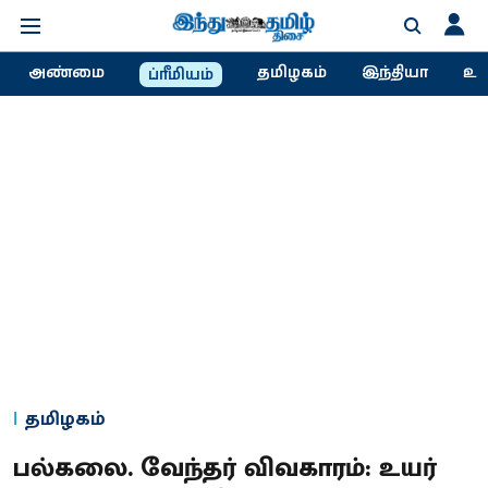
அண்மை
தமிழகம்
இந்தியா
உல
ப்ரீமியம்
தமிழகம்
பல்கலை. வேந்தர் விவகாரம்: உயர்