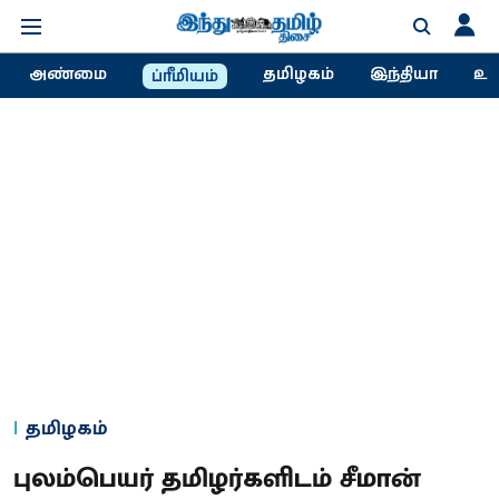
அண்மை
தமிழகம்
இந்தியா
உல
ப்ரீமியம்
தமிழகம்
புலம்பெயர் தமிழர்களிடம் சீமான்