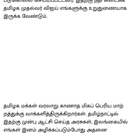
படு​கொலை செய்​யப்​பட்​டனர். இதற்கு நீதி கிடைக்க
தமிழக முதல்​வர் விஜய் எங்​களுக்கு உறு​துணை​யாக
இருக்க வேண்​டும்.
தமிழக மக்​கள் வரலாறு காணாத மிகப் பெரிய மாற்​
றத்​துக்கு வாக்​களித்​திருக்​கிறார்​கள். தமிழ்​நாட்​டில்
இதற்கு முன்பு ஆட்சி செய்த அரசுகள், இலங்​கை​யில்
எங்​கள் இனம் அழிக்​கப்​படும்​போது அதனை