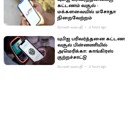
கட்டணம் வசூல் -
மக்களவையில் மசோதா
நிறைவேற்றம்
மோகன் கணபதி
23 hours ago
யுபிஐ பரிவர்த்தனை கட்டண
வசூல் பின்னணியில்
அமெரிக்கா: காங்கிரஸ்
குற்றச்சாட்டு
மோகன் கணபதி
22 hours ago