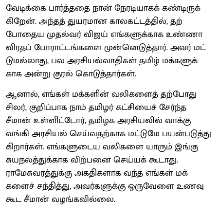
வேடிக்கை பார்த்​ததை நான் நேரடி​யாகக் கண்​டிருக்​
கிறேன். அந்​தத் துயர​மான கால​கட்​டத்​தில், தற்​
போதைய முதல்​வர் விஜய் எங்​களுக்​காக உண்​ணா​
விரதப் போராட்​டங்​களை முன்​னெடுத்​தார். அவர் மட்​
டுமல்​லாது, பல அரசி​யல்​வா​தி​கள் தமிழ் மக்​களுக்​
காக அன்று குரல் கொடுத்​தார்​கள்.
ஆனால், எங்​கள் மக்​களின் வலிகளைத் தற்​போது
சிலர், குறிப்​பாக நாம் தமிழர் கட்​சி​யைச் சேர்ந்த
சீமான் உள்​ளிட்​டோர், தமிழக அரசி​யலில் வாக்கு
வங்கி அரசி​யல் செய்​வதற்​காக மட்​டுமே பயன்​படுத்​து
கிறார்​கள். எங்​களு​டைய வலிகளை யாரும் இங்கு
சுயநலத்​துக்​காக விற்​பனை செய்​யக் கூடாது.
ராமேசுவரத்​துக்கு அகதி​களாக வந்த எங்​கள் மக்​
களைச் சந்​தித்​து, அவர்​களுக்கு ஒரு​வேளை உணவு
கூட சீமான் வழங்​க​வில்​லை.