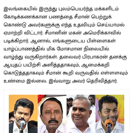
இலங்​கை​யில் இருந்து புலம்​பெயர்ந்த மக்​களிடம்
கோடிக்​கணக்​கான பணத்தை சீமான் பெற்​றுக்​
கொண்டு அவர்​களுக்கு எந்த உதவி​யும் செய்​யாமல்
ஏமாற்றி விட்​டார். சீமானின் மகன் அமெரிக்​கா​வில்
படிக்​கிறார். ஆனால், எங்​களு​டைய பிள்​ளை​கள்
யாழ்ப்​பாணத்​தில் மிக மோச​மான நிலை​யில்
வாழ்ந்து வரு​கிறார்​கள். தலை​வர் பிர​பாகரன் தனக்கு
ஆயுதப் பயிற்சி அளித்​த​தாக​வும், ஆமைக்​கறி
கொடுத்​த​தாக​வும் சீமான் கூறி வரு​வ​தில் எள்​ளள​வும்
உண்​மை இல்​லை. இவ்​வாறு அவர்​ தெரிவித்​தார்​.