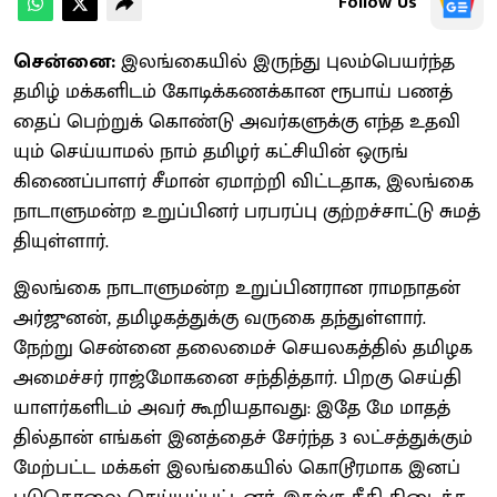
Follow Us
சென்னை:
இலங்​கை​யில் இருந்து புலம்​பெயர்ந்த
தமிழ் மக்​களிடம் கோடிக்​கணக்​கான ரூபாய் பணத்​
தைப் பெற்​றுக் கொண்டு அவர்​களுக்கு எந்த உதவி​
யும் செய்​யாமல் நாம் தமிழர் கட்​சி​யின் ஒருங்​
கிணைப்​பாளர் சீமான் ஏமாற்றி விட்​ட​தாக, இலங்கை
நாடாளு​மன்ற உறுப்​பினர் பரபரப்பு குற்​றச்​சாட்டு சுமத்​
தி​யுள்​ளார்.
இலங்கை நாடாளு​மன்ற உறுப்​பின​ரான ராம​நாதன்
அர்​ஜுனன், தமிழகத்​துக்கு வருகை தந்​துள்​ளார்.
நேற்று சென்னை தலை​மைச் செயல​கத்​தில் தமிழக
அமைச்​சர் ராஜ்மோகனை சந்​தித்​தார். பிறகு செய்​தி​
யாளர்​களிடம் அவர் கூறிய​தாவது: இதே மே மாதத்​
தில்​தான் எங்​கள் இனத்​தைச் சேர்ந்த 3 லட்​சத்​துக்​கும்
மேற்​பட்ட மக்​கள் இலங்​கை​யில் கொடூர​மாக இனப்​