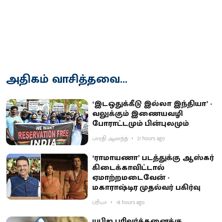
அதிகம் வாசித்தவை...
‘இடஒதுக்கீடு இல்லா இந்தியா’ -
வலுக்கும் இணையவழி
போராட்டமும் பின்புலமும்
பாரதி ஆனந்த்
21 hours ago
‘ராமாயணா’ படத்துக்கு ஆஸ்கர்
கிடைக்காவிட்டால்
ஏமாற்றமடைவேன் -
மகாராஷ்டிர முதல்வர் பகிர்வு
ப்ரியா
18 hours ago
யுபிஐ பரிவர்த்தனைக்கு