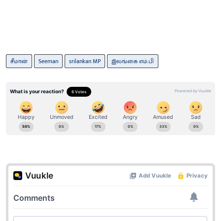
சீமான்
Seeman
srilankan MP
இலங்கை எம்.பி