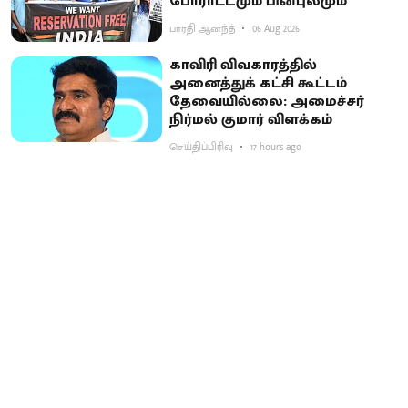
போராட்டமும் பின்புலமும்
பாரதி ஆனந்த்
06 Aug 2026
காவிரி விவகாரத்தில்
அனைத்துக் கட்சி கூட்டம்
தேவையில்லை: அமைச்சர்
நிர்மல் குமார் விளக்கம்
செய்திப்பிரிவு
17 hours ago