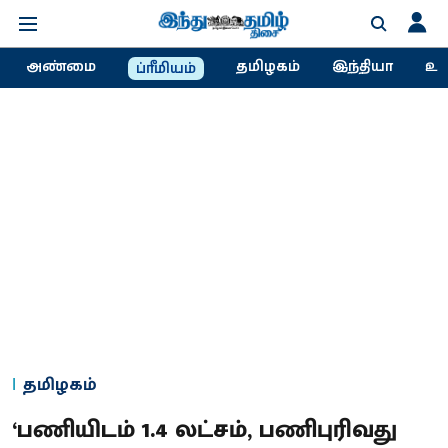
அண்மை
தமிழகம்
இந்தியா
உல
ப்ரீமியம்
தமிழகம்
‘பணியிடம் 1.4 லட்சம், பணிபுரிவது