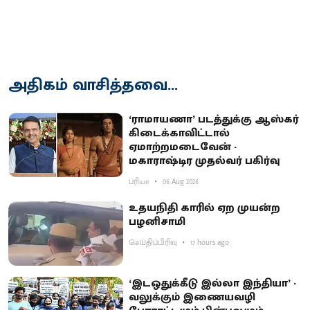
அதிகம் வாசித்தவை...
‘ராமாயணா’ படத்துக்கு ஆஸ்கர்
கிடைக்காவிட்டால்
ஏமாற்றமடைவேன் -
மகாராஷ்டிர முதல்வர் பகிர்வு
ப்ரியா
06 Aug 2026
உதயநிதி காரில் ஏற முயன்ற
பழனிசாமி
செய்திப்பிரிவு
17 hours ago
‘இடஒதுக்கீடு இல்லா இந்தியா’ -
வலுக்கும் இணையவழி