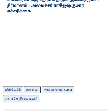
தீர்மானம் - அமைச்சர் ராஜேஷ்குமார்
எச்சரிக்கை
மின்வெட்டு
power cut
Minister Nirmal Kumar
அமைச்சர் நிர்மல் குமார்