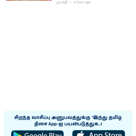
மு.சக்தி
19 hours ago
சிறந்த வாசிப்பு அனுபவத்துக்கு ‘இந்து தமிழ்
திசை App-ஐ பயன்படுத்துக..!