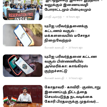
‘இடஒதுக்கீடு இல்லா இந்தியா’ -
வலுக்கும் இணையவழி
போராட்டமும் பின்புலமும்
பாரதி ஆனந்த்
18 hours ago
யுபிஐ பரிவர்த்தனைக்கு
கட்டணம் வசூல் -
மக்களவையில் மசோதா
நிறைவேற்றம்
மோகன் கணபதி
20 hours ago
யுபிஐ பரிவர்த்தனை கட்டண
வசூல் பின்னணியில்
அமெரிக்கா: காங்கிரஸ்
குற்றச்சாட்டு
மோகன் கணபதி
19 hours ago
கோதாவரி - காவிரி - குண்டாறு
இணைப்புத் திட்டத்தை
செயல்படுத்த நடவடிக்கை
கோரி பிரதமருக்கு முதல்வர்
விஜய் கடிதம்