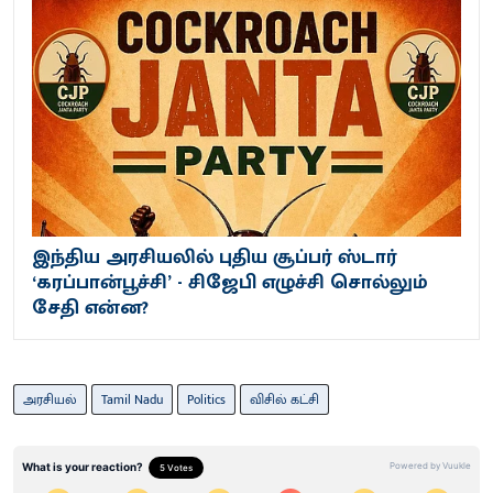
இந்திய அரசியலில் புதிய சூப்பர் ஸ்டார்
‘கரப்பான்பூச்சி’ - சிஜேபி எழுச்சி சொல்லும்
சேதி என்ன?
அரசியல்
Tamil Nadu
Politics
விசில் கட்சி