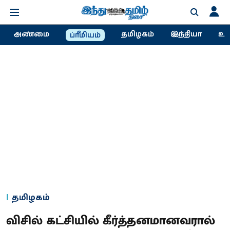
அண்மை
தமிழகம்
இந்தியா
உல
ப்ரீமியம்
தமிழகம்
விசில் கட்சியில் கீர்த்தனமானவரால்