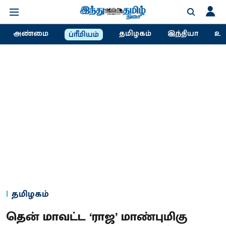
அண்மை
தமிழகம்
இந்தியா
உல
ப்ரீமியம்
தமிழகம்
தென் மாவட்ட ‘ராஜ’ மாண்புமிகு