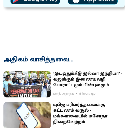
அதிகம் வாசித்தவை...
‘இடஒதுக்கீடு இல்லா இந்தியா’ -
வலுக்கும் இணையவழி
போராட்டமும் பின்புலமும்
பாரதி ஆனந்த்
18 hours ago
யுபிஐ பரிவர்த்தனைக்கு
கட்டணம் வசூல் -
மக்களவையில் மசோதா
நிறைவேற்றம்