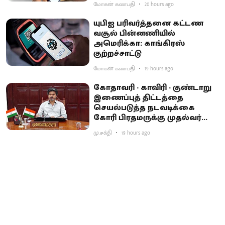
மோகன் கணபதி
20 hours ago
யுபிஐ பரிவர்த்தனை கட்டண
வசூல் பின்னணியில்
அமெரிக்கா: காங்கிரஸ்
குற்றச்சாட்டு
மோகன் கணபதி
19 hours ago
கோதாவரி - காவிரி - குண்டாறு
இணைப்புத் திட்டத்தை
செயல்படுத்த நடவடிக்கை
கோரி பிரதமருக்கு முதல்வர்
விஜய் கடிதம்
மு.சக்தி
19 hours ago