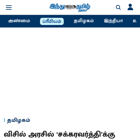
அண்மை
தமிழகம்
இந்தியா
உல
ப்ரீமியம்
தமிழகம்
விசில் அரசில் ‘சக்கரவர்த்தி’க்கு