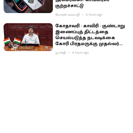
குற்றச்சாட்டு
மோகன் கணபதி
19 hours ago
கோதாவரி - காவிரி - குண்டாறு
இணைப்புத் திட்டத்தை
செயல்படுத்த நடவடிக்கை
கோரி பிரதமருக்கு முதல்வர்
விஜய் கடிதம்
மு.சக்தி
19 hours ago