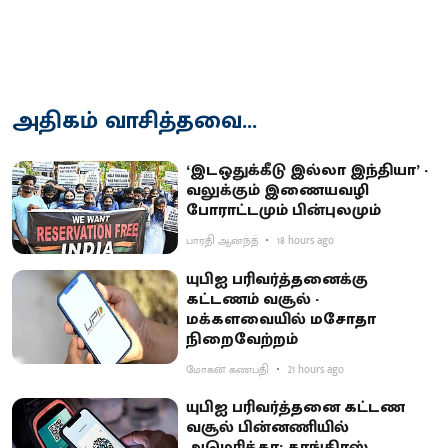
அதிகம் வாசித்தவை...
‘இடஒதுக்கீடு இல்லா இந்தியா’ -
வலுக்கும் இணையவழி
போராட்டமும் பின்புலமும்
பாரதி ஆனந்த்
18 hours ago
யுபிஐ பரிவர்த்தனைக்கு
கட்டணம் வசூல் -
மக்களவையில் மசோதா
நிறைவேற்றம்
மோகன் கணபதி
21 hours ago
யுபிஐ பரிவர்த்தனை கட்டண
வசூல் பின்னணியில்
அமெரிக்கா: காங்கிரஸ்