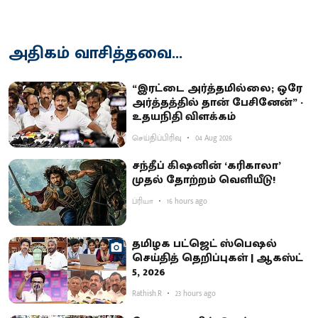
அதிகம் வாசித்தவை...
“இரட்டை அர்த்தமில்லை; ஒரே
அர்த்தத்தில் தான் பேசினேன்” -
உதயநிதி விளக்கம்
செய்திப்பிரிவு
04 Aug 2026
சந்தீப் கிஷனின் ‘கரிகாலா’
முதல் தோற்றம் வெளியீடு!
ப்ரியா
16 hours ago
தமிழக பட்ஜெட் ஸ்பெஷல்
செய்தித் தெறிப்புகள் | ஆகஸ்ட்
5, 2026
Rathish.R
23 hours ago