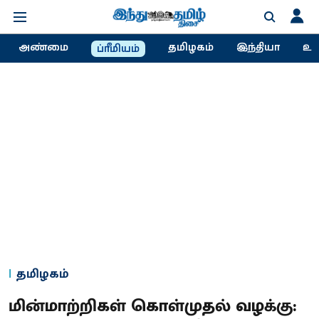
அண்மை
தமிழகம்
இந்தியா
உல
ப்ரீமியம்
தமிழகம்
மின்​மாற்​றிகள் கொள்​முதல் வழக்கு: