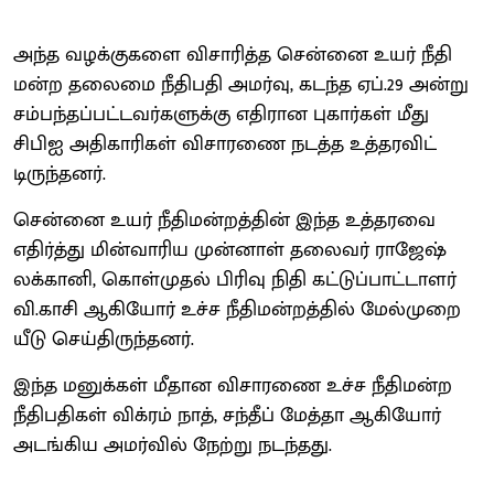
அந்த வழக்​கு​களை விசா​ரித்த சென்னை உயர் நீதி​
மன்ற தலைமை நீதிபதி அமர்​வு, கடந்த ஏப்​.29 அன்று
சம்​பந்​தப்​பட்​ட​வர்​களுக்கு எதி​ரான புகார்​கள் மீது
சிபிஐ அதி​காரி​கள் விசா​ரணை நடத்த உத்​தர​விட்​
டிருந்​தனர்.
சென்னை உயர் நீதி​மன்​றத்​தின் இந்த உத்​தரவை
எதிர்த்து மின்​வாரிய முன்​னாள் தலை​வர் ராஜேஷ்
லக்​கானி, கொள்​முதல் பிரிவு நிதி கட்​டுப்​பாட்​டாளர்
வி.​காசி ஆகியோர் உச்ச நீதி​மன்​றத்​தில் மேல்​முறை​
யீடு செய்​திருந்​தனர்.
இந்த மனுக்​கள் மீதான விசா​ரணை உச்ச நீதி​மன்ற
நீதிப​தி​கள் விக்​ரம் நாத், சந்​தீப் மேத்தா ஆகியோர்
அடங்​கிய அமர்​வில் நேற்று நடந்​தது.