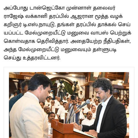
அப்​போது டான்​ஜெட்கோ முன்​னாள் தலை​வர்
ராஜேஷ் லக்​கானி தரப்​பில் ஆஜரான மூத்த வழக்​
கறிஞர் டி.எஸ்​.​நா​யுடு, தங்​கள் தரப்​பில் தாக்​கல் செய்​
யப்​பட்ட மேல்​முறை​யீட்டு மனுவை வாபஸ் பெற்​றுக்​
கொள்​வ​தாக தெரி​வித்​தார். அதையேற்ற நீதிப​தி​கள்,
அந்த மேல்​முறை​யீட்டு மனுவை​யும் தள்​ளுபடி
செய்து உத்​தரவிட்டனர்.