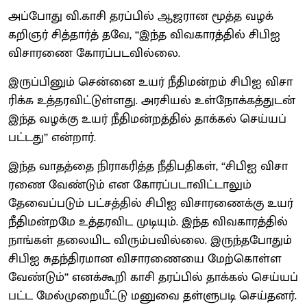
அப்​போது வி.​காசி தரப்​பில் ஆஜரான மூத்த வழக்​
கறிஞர் சித்​தார்த் தவே, ‘‘இந்த விவ​காரத்​தில் சிபிஐ
விசா​ரணை கோரப்​பட​வில்​லை.
இருப்​பினும் சென்னை உயர் நீதி​மன்​றம் சிபிஐ விசா​
ரிக்க உத்​தர​விட்​டுள்​ளது. அரசி​யல் உள்​நோக்​கத்​துடன்
இந்த வழக்கு உயர் நீதி​மன்​றத்​தி்ல் தாக்​கல் செய்​யப்​
பட்​டது’’ என்​றார்.
இந்த வாதத்தை நிராகரித்த நீதிப​தி​கள், ‘‘சிபிஐ விசா​
ரணை வேண்​டும் என கோரப்​ப​டா​விட்​டாலும்
தேவைப்​படும் பட்​சத்​தில் சிபிஐ விசா​ரணைக்கு உயர்
நீதி​மன்​றமே உத்​தர​விட முடி​யும். இந்த விவ​காரத்​தில்
நாங்​கள் தலை​யிட விரும்​ப​வில்​லை. இருந்​த​போதும்
சிபிஐ சுதந்​திர​மான விசா​ரணையை மேற்​கொள்ள
வேண்​டும்’’ எனக்​கூறி காசி தரப்​பில் தாக்​கல் செய்​யப்​
பட்ட மேல்​முறை​யீட்டு மனுவை தள்​ளு​படி செய்​தனர்.