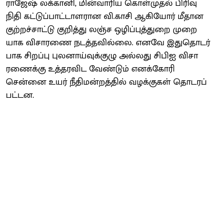
ராஜேஷ் லக்​கானி, மின்​வாரிய கொள்​முதல் பிரிவு
நிதி கட்​டுப்​பாட்​டாள​ரான வி.​காசி ஆகியோர் மீதான
குற்​றச்​சாட்டு குறித்து லஞ்ச ஒழிப்​புத்​துறை முறை​
யாக விசா​ரணை நடத்​த​வில்​லை. எனவே இதுதொடர்​
பாக சிறப்பு புல​னாய்​வுக்​குழு அல்​லது சிபிஐ விசா​
ரணைக்கு உத்​தர​விட வேண்​டும் எனக்​கோரி
சென்னை உயர் நீதி​மன்​றத்​தில் வழக்​கு​கள் தொடரப்​
பட்​டன.