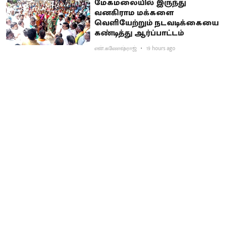
மேகமலையில் இருந்து
வனகிராம மக்களை
வெளியேற்றும் நடவடிக்கையை
கண்டித்து ஆர்ப்பாட்டம்
என்.கணேஷ்ராஜ்
19 hours ago