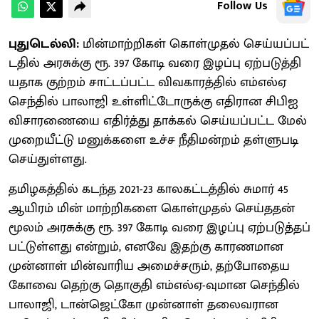
Follow Us
புதுடெல்லி:
மின்​மாற்​றிகள் கொள்​முதல் செய்​யப்​பட்​
ட​தில் அரசுக்கு ரூ. 397 கோடி வரை இழப்பு ஏற்​படுத்​தி​
ய​தாக குற்​றம் சாட்​டப்​பட்ட விவ​காரத்​தில் எம்​எல்ஏ
செந்​தில் பாலாஜி உள்​ளிட்​டோருக்கு எதி​ரான சிபிஐ
விசா​ரணையை எதிர்த்து தாக்​கல் செய்யப்​பட்ட மேல்​
முறை​யீட்டு மனுக்​களை உச்ச நீதி​மன்​றம் தள்ளு​படி
செய்​துள்​ளது.
தமிழகத்​தில் கடந்த 2021-23 கால​கட்​டத்​தில் சுமார் 45
ஆயிரம் மின் மாற்​றிகளை கொள்​முதல் செய்​ததன்
மூலம் அரசுக்கு ரூ. 397 கோடி வரை இழப்பு ஏற்​படுத்​தப்​
பட்​டுள்​ளது என்​றும், எனவே இதற்கு காரண​மான
முன்​னாள் மின்​வாரிய அமைச்​சரும், தற்​போதைய
கோவை தெற்கு தொகுதி எம்​எல்​ஏ-வு​மான செந்​தில்
பாலாஜி, டான்​ஜெட்கோ முன்​னாள் தலை​வ​ரான