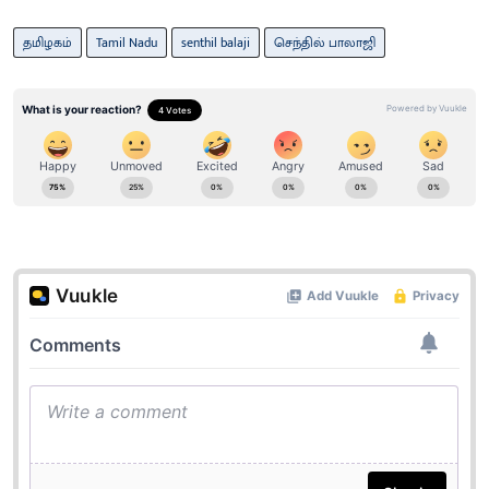
தமிழகம்
Tamil Nadu
senthil balaji
செந்​தில் பாலாஜி