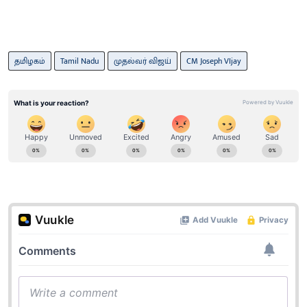
தமிழகம்
Tamil Nadu
முதல்வர் விஜய்
CM Joseph VIjay