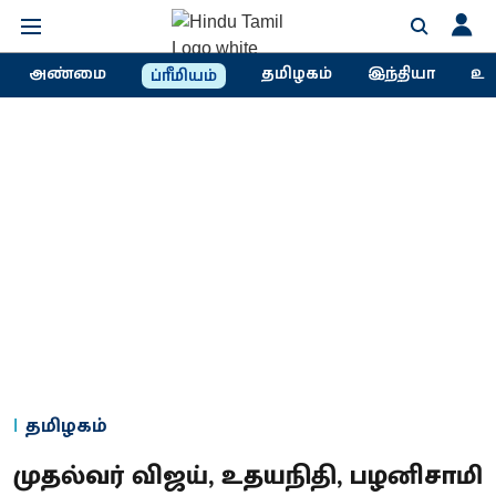
அண்மை
தமிழகம்
இந்தியா
உல
ப்ரீமியம்
தமிழகம்
முதல்வர் விஜய், உதயநிதி, பழனிசாமி