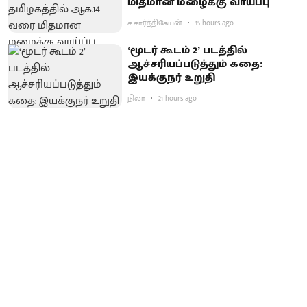
மிதமான மழைக்கு வாய்ப்பு
ச.கார்த்திகேயன்
15 hours ago
‘மூடர் கூடம் 2’ படத்தில்
ஆச்சரியப்படுத்​தும் கதை:
இயக்குநர் உறுதி
நிலா
21 hours ago