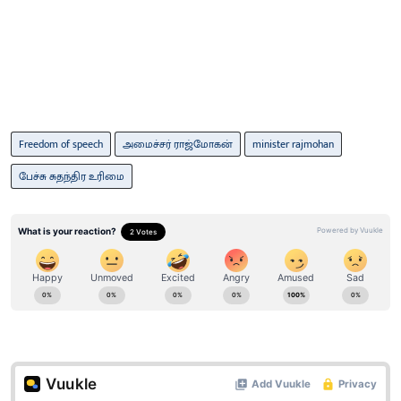
Freedom of speech
அமைச்சர் ராஜ்மோகன்
minister rajmohan
பேச்சு சுதந்திர உரிமை