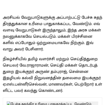
அரசி​யல் வேறு​பாடு​களுக்கு அப்​பாற்​பட்டு பேச்சு சுதந்​
திரத்​துக்​கான உரிமை பாது​காக்​கப்பட வேண்​டும். எவ்​
வளவு வேறு​பாடு​கள் இருந்​தா​லும், இந்த அரசு மக்​கள்
நலனுக்​காகவே செயல்​படும். மக்​கள் பிரச்​சினை​
களில் எப்​போதும் ஒற்​றுமை​யாகவே நிற்​கும். இவ்​
வாறு அவர் பேசி​னார்.
நிகழ்ச்​சி​யில் தமிழ் வளர்ச்சி மற்​றும் செய்​தித்​துறை
செயலர் வே.​ராஜா​ராமன், செய்தி மக்​கள் தொடர்​புத்​
துறை இயக்​குநர் அருண் தம்​பு​ராஜ், சென்னை
இதழியல் கல்வி நிறு​வனத்​தின் தலைமை இயக்​குநர்
ஏ.எஸ்​.பன்​னீர்​செல்​வன், மாணவர்​கள், பெற்​றோர்​ உள்​
ளிட்​ட பலர்​ கலந்​து கொண்​டனர்​.