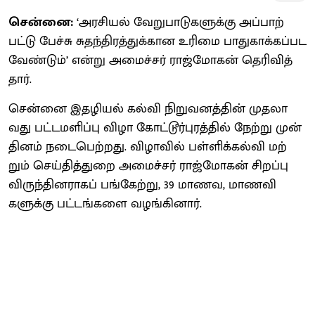
சென்னை:
‘அரசி​யல் வேறு​பாடு​களுக்கு அப்​பாற்​
பட்டு பேச்சு சுதந்​திரத்​துக்​கான உரிமை பாது​காக்​கப்பட
வேண்​டும்’ என்று அமைச்​சர் ராஜ்மோகன் தெரி​வித்​
தார்.
சென்னை இதழியல் கல்வி நிறு​வனத்​தின் முதலா​
வது பட்​டமளிப்பு விழா கோட்​டூர்​புரத்​தில் நேற்று முன்​
தினம் நடை​பெற்​றது. விழா​வில் பள்​ளிக்​கல்வி மற்​
றும் செய்​தித்​துறை அமைச்​சர் ராஜ்மோகன் சிறப்பு
விருந்​தின​ராகப் பங்​கேற்​று, 39 மாணவ, மாணவி​
களுக்கு பட்​டங்​களை வழங்​கி​னார்.