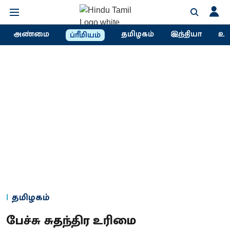
அண்மை
தமிழகம்
இந்தியா
உல
ப்ரீமியம்
தமிழகம்
பேச்சு சுதந்திர உரிமை