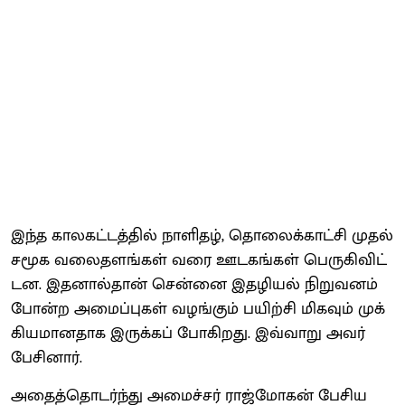
இந்த கால​கட்​டத்​தில் நாளிதழ், தொலைக்​காட்சி முதல்
சமூக வலை​தளங்​கள் வரை ஊடகங்​கள் பெரு​கி​விட்​
டன. இதனால்​தான் சென்னை இதழியல் நிறு​வனம்
போன்ற அமைப்​பு​கள் வழங்​கும் பயிற்சி மிக​வும் முக்​
கிய​மான​தாக இருக்​கப் போகிறது. இவ்​வாறு அவர்
பேசி​னார்.
அதைத்​தொடர்ந்து அமைச்​சர் ராஜ்மோகன் பேசி​ய​