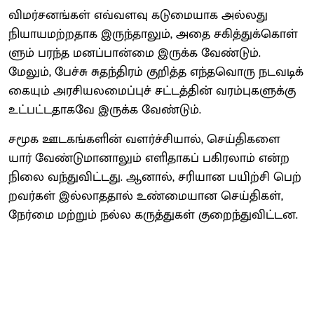
விமர்​சனங்​கள் எவ்​வளவு கடுமை​யாக அல்​லது
நியாயமற்​ற​தாக இருந்​தா​லும், அதை சகித்​துக்​கொள்​
ளும் பரந்த மனப்​பான்மை இருக்க வேண்​டும்.
மேலும், பேச்சு சுதந்​திரம் குறித்த எந்​தவொரு நடவடிக்​
கை​யும் அரசி​யலமைப்​புச் சட்​டத்​தின் வரம்​பு​களுக்கு
உட்​பட்​ட​தாகவே இருக்க வேண்​டும்.
சமூக ஊடகங்​களின் வளர்ச்​சி​யால், செய்​தி​களை
யார் வேண்​டு​மா​னாலும் எளி​தாகப் பகிரலாம் என்ற
நிலை வந்​து​விட்​டது. ஆனால், சரி​யான பயிற்சி பெற்​
றவர்​கள் இல்​லாத​தால் உண்​மை​யான செய்​தி​கள்,
நேர்மை மற்​றும் நல்ல கருத்​துகள் குறைந்​து​விட்​டன.