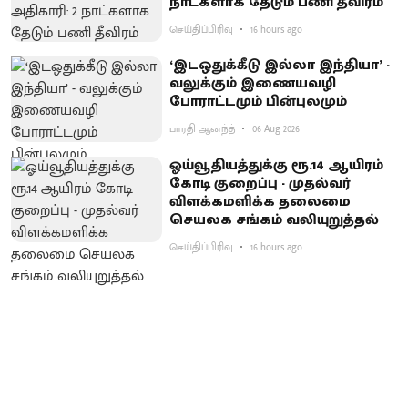
நாட்களாக தேடும் பணி தீவிரம்
செய்திப்பிரிவு
16 hours ago
‘இடஒதுக்கீடு இல்லா இந்தியா’ -
வலுக்கும் இணையவழி
போராட்டமும் பின்புலமும்
பாரதி ஆனந்த்
06 Aug 2026
ஓய்வூதியத்துக்கு ரூ.14 ஆயிரம்
கோடி குறைப்பு - முதல்வர்
விளக்கமளிக்க தலைமை
செயலக சங்கம் வலியுறுத்தல்
செய்திப்பிரிவு
16 hours ago