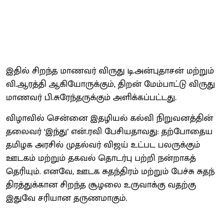
இதில் சிறந்த மாணவர் விருது டி.அன்​பு​தாசன் மற்​றும்
வி.ஆரத்தி ஆகியோ​ருக்​கும், திறன் மேம்​பாட்டு விருது
மாணவர் பி.சுரேந்​தருக்​கும் அளிக்​கப்​பட்​டது.
விழா​வில் சென்னை இதழியல் கல்வி நிறு​வனத்​தின்
தலை​வர் ‘இந்​து’ என்​.ரவி பேசி​ய​தாவது: தற்​போதைய
தமிழக அரசில் முதல்​வர் விஜய் உட்பட பலருக்​கும்
ஊடகம் மற்​றும் தகவல் தொடர்பு பற்றி நன்​றாகத்
தெரி​யும். எனவே, ஊடக சுதந்​திரம் மற்​றும் பேச்சு சுதந்​
திரத்​துக்​கான சிறந்த சூழலை உரு​வாக்​கு​ வதற்கு
இதுவே சரி​யான தருண​மாகும்.