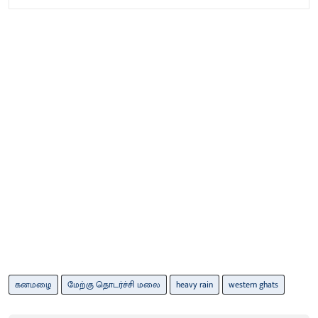
கனமழை
மேற்கு தொடர்ச்சி மலை
heavy rain
western ghats