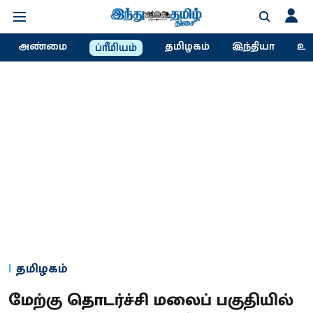
அண்மை
தமிழகம்
இந்தியா
உல
ப்ரீமியம்
தமிழகம்
மேற்கு தொடர்ச்சி மலைப் பகுதியில்