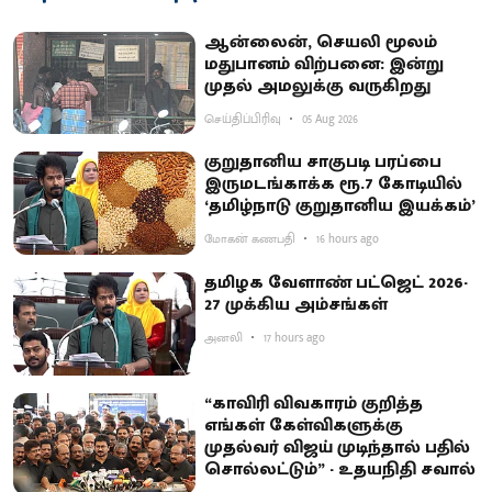
ஆன்லைன், செயலி மூலம்
மதுபானம் விற்பனை: இன்று
முதல் அமலுக்கு வருகிறது
செய்திப்பிரிவு
05 Aug 2026
குறுதானிய சாகுபடி பரப்பை
இருமடங்காக்க ரூ.7 கோடியில்
‘தமிழ்நாடு குறுதானிய இயக்கம்’
மோகன் கணபதி
16 hours ago
தமிழக வேளாண் பட்ஜெட் 2026-
27 முக்கிய அம்சங்கள்
அனலி
17 hours ago
“காவிரி விவகாரம் குறித்த
எங்கள் கேள்விகளுக்கு
முதல்வர் விஜய் முடிந்தால் பதில்
சொல்லட்டும்” - உதயநிதி சவால்