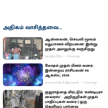
அதிகம் வாசித்தவை...
ஆன்லைன், செயலி மூலம்
மதுபானம் விற்பனை: இன்று
முதல் அமலுக்கு வருகிறது
செய்திப்பிரிவு
19 hours ago
மேஷம் முதல் மீனம் வரை:
இன்றைய ராசிபலன் 06
ஆகஸ்ட் 2026
முனைவர் கே.பி.வித்யாதரன்
17 hours ago
குஜராத்தை மிரட்டும் ‘சண்டிபுரா
வைரஸ்’ - அறிகுறிகள் முதல்
பாதிப்புகள் வரை | ஒரு
தெளிவுப் பார்வை