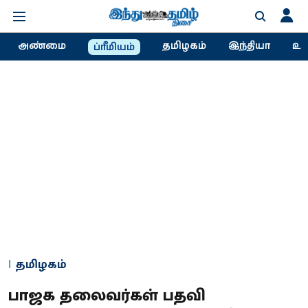
அண்மை
தமிழகம்
இந்தியா
உல
ப்ரீமியம்
தமிழகம்
பாஜக தலைவர்கள் பதவி