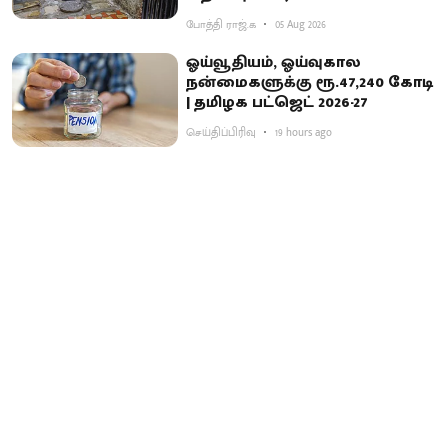
போத்தி ராஜ்.க
05 Aug 2026
ஓய்வூதியம், ஓய்வுகால
நன்மைகளுக்கு ரூ.47,240 கோடி
| தமிழக பட்ஜெட் 2026-27
செய்திப்பிரிவு
19 hours ago