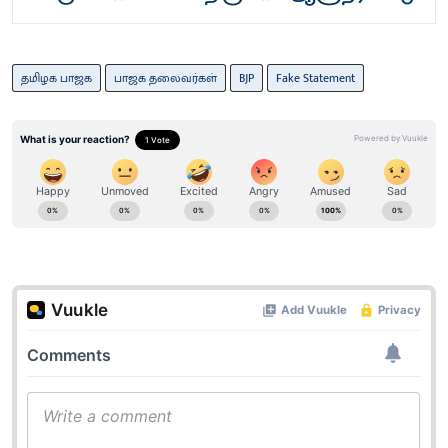
தமிழக பாஜக
பாஜக தலைவர்கள்
BJP
Fake Statement