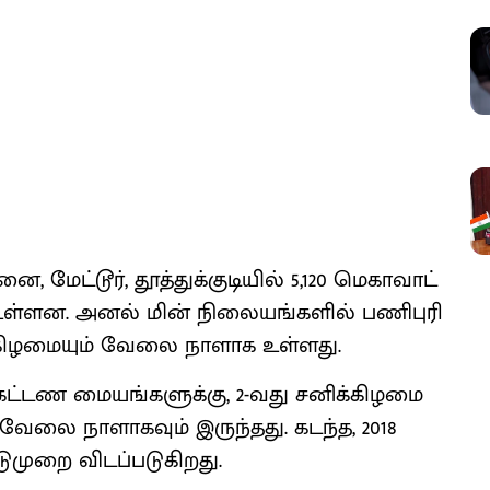
 மேட்​டூர், தூத்​துக்​குடி​யில் 5,120 மெகா​வாட்
ள்​ளன. அனல் மின் நிலை​யங்​களில் பணிபுரி​
்​கிழமை​யும் வேலை நாளாக உள்​ளது.
கட்டண மையங்​களுக்​கு, 2-வது சனிக்​கிழமை
வேலை நாளாக​வும் இருந்​தது. கடந்த, 2018
டுமுறை விடப்​படு​கிறது.