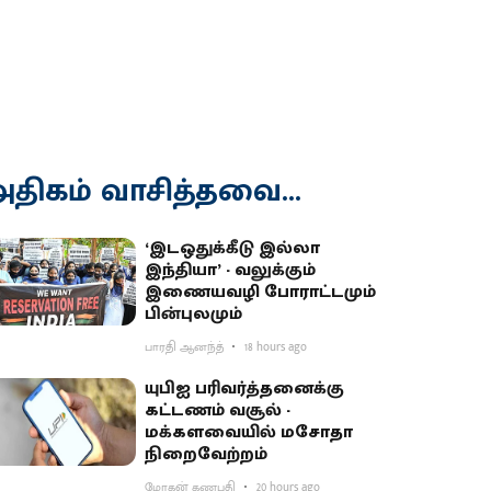
திகம் வாசித்தவை...
‘இடஒதுக்கீடு இல்லா
இந்தியா’ - வலுக்கும்
இணையவழி போராட்டமும்
பின்புலமும்
பாரதி ஆனந்த்
18 hours ago
யுபிஐ பரிவர்த்தனைக்கு
கட்டணம் வசூல் -
மக்களவையில் மசோதா
நிறைவேற்றம்
மோகன் கணபதி
20 hours ago