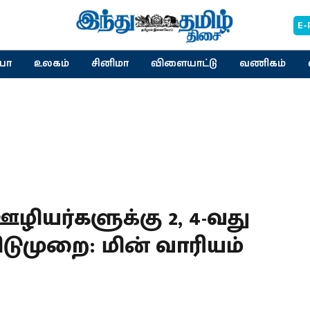
E-
யா
உலகம்
சினிமா
விளையாட்டு
வணிகம்
ியர்களுக்கு 2, 4-வது
டுமுறை: மின் வாரியம்