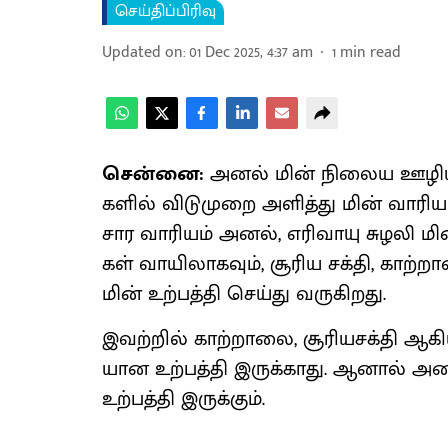
செய்திப்பிரிவு
Updated on
:
01 Dec 2025, 4:37 am
1
min read
சென்னை:
அனல் மின் நிலைய ஊழியர்​க
களில் விடுமுறை அளித்து மின் வாரி​யம் உத
சார வாரி​யம் அனல், எரி​வாயு சுழலி ம
கள் வாயி​லாக​வும், சூரிய சக்​தி, காற்
மின் உற்​பத்தி செய்து வரு​கிறது.
இவற்​றில் காற்​றாலை, சூரியசக்தி ஆக
யான உற்​பத்தி இருக்​காது. ஆனால் அ
உற்​பத்தி இருக்​கும்.