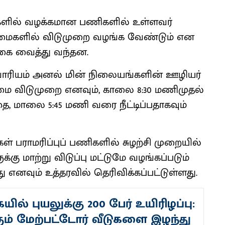
ளில் வழக்​க​மான பணி​களில் உள்​ளவர்​
​கிழமை​களில் விடுமுறை வழங்க வேண்​டும் என
்கை வைத்து வந்​தன.
ாரி​யம் அனல் மின் நிலை​யங்​களின் ஊழியர்​
கிழமை விடுமுறை எனவும், காலை 8:30 மணி​முதல்
மாலை 5:45 மணி வரை நீட்​டிப்​ப​தாக​வும்
 பராமரிப்​புப் பணி​களில் சுழற்சி முறை​யில்
கு மாற்று விடுப்பு மட்​டுமே வழங்​கப்​படும்
ு எனவும் உத்​தர​வில்​ தெரிவிக்​கப்​பட்​டுள்​ளது.
ல் புயலுக்கு 200 பேர் உயிரிழப்பு:
்கும் மேற்பட்டோர் வீடுகளை இழந்து