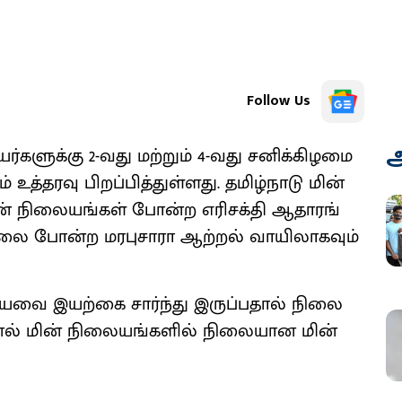
Follow Us
அ
ளுக்கு 2-வது மற்றும் 4-வது சனிக்​கிழமை​
்​தரவு பிறப்​பித்​துள்​ளது. தமிழ்​நாடு மின்​
ின் நிலை​யங்​கள் போன்ற எரிசக்தி ஆதா​ரங்​
​றாலை போன்ற மரபு​சாரா ஆற்​றல் வாயி​லாக​வும்
ியவை இயற்கை சார்ந்து இருப்​ப​தால் நிலை​
னல் மின் நிலை​யங்​களில் நிலை​யான மின்