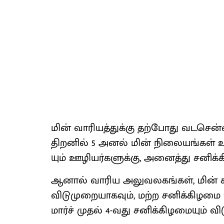
மின் வாரி​யத்​துக்கு தற்​போது வடசென்​னை,
திறனில் 5 அனல் மின் நிலை​யங்​கள் உ
யும் ஊழியர்​களுக்​கு, அனைத்து சனிக
ஆனால் வாரிய அலு​வல​கங்​கள், மின் 
விடுமுறை​யாக​வும், மற்ற சனிக்​கிழமை 
மார்ச் முதல் 4-வது சனிக்​கிழமை​யும் வி