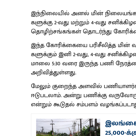
இந்​நிலை​யில் அனல் மின் நிலை​யங்​க
களுக்கு 2-வது மற்​றும் 4-வது சனிக்
தொழிற்​சங்​கங்​கள் தொடர்ந்து கோரிக
இந்த கோரிக்​கையை பரிசீலித்த மின் வ
களுக்​கும் இனி 2-வது, 4-வது சனிக்​
மாலை 5:30 வரை இருந்த பணி நேரத்​தை, 
அறி​வித்​துள்​ளது.
மேலும் குறைந்த அளவில் பணி​யாளர்​கள்
ஈடு​படலாம். அன்​று பணிக்கு வரு​வோருக்
என்​றும் கூடு​தல் சம்​பளம் வழங்​கப்​ப​டாத
இலங்கையி
25,000-க