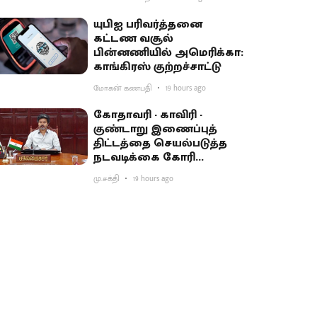
யுபிஐ பரிவர்த்தனை
கட்டண வசூல்
பின்னணியில் அமெரிக்கா:
காங்கிரஸ் குற்றச்சாட்டு
மோகன் கணபதி
19 hours ago
கோதாவரி - காவிரி -
குண்டாறு இணைப்புத்
திட்டத்தை செயல்படுத்த
நடவடிக்கை கோரி
பிரதமருக்கு முதல்வர்
மு.சக்தி
19 hours ago
விஜய் கடிதம்