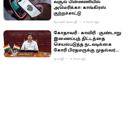
வசூல் பின்னணியில்
அமெரிக்கா: காங்கிரஸ்
குற்றச்சாட்டு
மோகன் கணபதி
19 hours ago
கோதாவரி - காவிரி - குண்டாறு
இணைப்புத் திட்டத்தை
செயல்படுத்த நடவடிக்கை
கோரி பிரதமருக்கு முதல்வர்
விஜய் கடிதம்
மு.சக்தி
19 hours ago