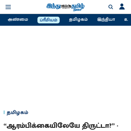
அண்மை
தமிழகம்
இந்தியா
உல
ப்ரீமியம்
தமிழகம்
“ஆரம்பிக்கையிலேயே திருட்டா?” -