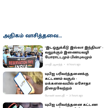
அதிகம் வாசித்தவை...
‘இடஒதுக்கீடு இல்லா இந்தியா’ -
வலுக்கும் இணையவழி
போராட்டமும் பின்புலமும்
பாரதி ஆனந்த்
18 hours ago
யுபிஐ பரிவர்த்தனைக்கு
கட்டணம் வசூல் -
மக்களவையில் மசோதா
நிறைவேற்றம்
மோகன் கணபதி
21 hours ago
யுபிஐ பரிவர்த்தனை கட்டண