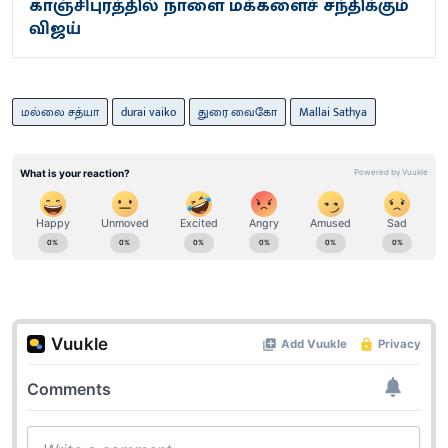
காஞ்சிபுரத்தில் நாளை மக்களைச் சந்திக்கும்
விஜய்
மல்லை சத்யா
durai vaiko
துரை வைகோ
Mallai Sathya