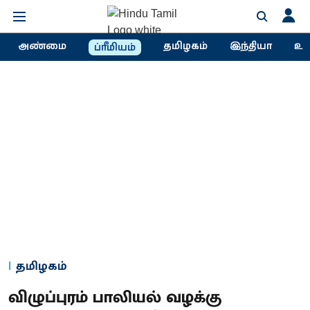
அண்மை
தமிழகம்
இந்தியா
உல
ப்ரீமியம்
தமிழகம்
விழுப்புரம் பாலியல் வழக்கு