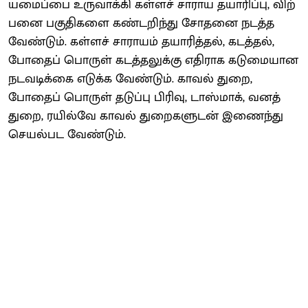
யமைப்பை உரு​வாக்கி கள்​ளச் சாராய தயாரிப்பு, விற்​
பனை பகு​தி​களை கண்​டறிந்து சோதனை நடத்த
வேண்​டும். கள்​ளச்​ சா​ரா​யம் தயாரித்​தல், கடத்​தல்,
போதைப் பொருள் கடத்​தலுக்கு எதி​ராக கடுமை​யான
நடவடிக்கை எடுக்க வேண்​டும். காவல் துறை,
போதைப் பொருள் தடுப்பு பிரிவு, டாஸ்​மாக், வனத்​
துறை, ரயில்வே காவல் ​துறை​களு​டன் இணைந்து
செயல்பட வேண்​டும்.