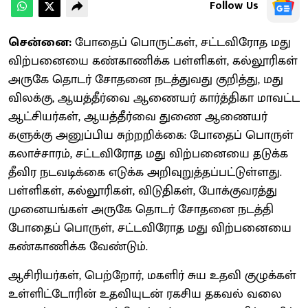
Follow Us
சென்னை: ​
போதைப் பொருட்​கள், சட்​ட​விரோத மது
விற்​பனையை கண்​காணிக்க பள்​ளி​கள், கல்​லூரி​கள்
அருகே தொடர் சோதனை நடத்துவது குறித்​து, மது​
விலக்​கு, ஆயத்​தீர்வை ஆணை​யர் கார்த்​தி​கா மாவட்ட
ஆட்​சி​யர்​கள், ஆயத்​தீர்வை துணை ஆணை​யர்​
களுக்கு அனுப்​பிய சுற்​றறிக்​கை: போதைப் பொருள்
கலாச்​சா​ரம், சட்​ட​விரோத மது விற்​பனையை தடுக்க
தீவிர நடவடிக்கை எடுக்க அறி​வுறுத்​தப்​பட்​டுள்​ளது.
பள்​ளி​கள், கல்​லூரி​கள், விடு​தி​கள், போக்​கு​வரத்து
முனை​யங்​கள் அருகே தொடர் சோதனை நடத்தி
போதைப் பொருள், சட்​ட​விரோத மது விற்​பனையை
கண்​காணிக்க வேண்​டும்.
ஆசிரியர்​கள், பெற்​றோர், மகளிர் சுய உதவி குழுக்​கள்
உள்​ளிட்​டோரின் உதவி​யுடன் ரகசிய தகவல் வலை​