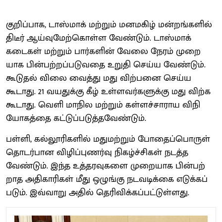
குறிப்​பாக, டாஸ்​மாக் மற்​றும் மனமகிழ் மன்​றங்​களில்
திடீர் ஆய்​வு​மேற்​கொள்ள வேண்​டும். டாஸ்​மாக்
கடைகள் மற்​றும் பார்​களின் வேலை நேரம் முறை​
யாக பின்​பற்​றப்​படு​வதை உறுதி செய்ய வேண்​டும்.
கூடு​தல் விலை வைத்து மது விற்​பனை செய்ய
கூடாது. 21 வயதுக்கு கீழ் உள்​ளவர்​களுக்கு மது விற்க
கூடாது. வெளி மாநில மற்​றும் கள்​ளச்​சா​ராய விநி​
யோகத்தை கட்​டுப்​படுத்தவேண்​டும்.
பள்​ளி, கல்​லூரி​களில் மதுமற்​றும் போதைப்​பொருள்
தொடர்​பான விழிப்​புணர்வு நிகழ்ச்​சிகள் நடத்த
வேண்​டும். இந்த உத்​தர​வு​களை முறை​யாக பின்​பற்​
றாத அதி​காரி​கள் மீது ஒழுங்கு நடவடிக்கை எடுக்​கப்​
படும். இவ்​வாறு அதில் தெரிவிக்​கப்​பட்​டுள்​ளது.