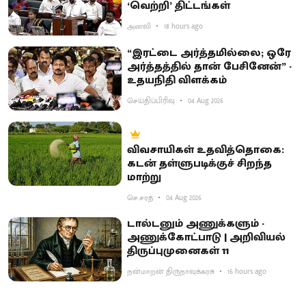
‘வெற்றி’ திட்டங்கள்
அனலி
18 hours ago
“இரட்டை அர்த்தமில்லை; ஒரே
அர்த்தத்தில் தான் பேசினேன்” -
உதயநிதி விளக்கம்
செய்திப்பிரிவு
04 Aug 2026
விவசாயிகள் உதவித்தொகை:
கடன் தள்ளுபடிக்குச் சிறந்த
மாற்று
செ.சரத்
04 Aug 2026
டால்டனும் அணுக்களும் -
அணுக்கோட்பாடு | அறிவியல்
திருப்புமுனைகள் 11
நன்மாறன் திருநாவுக்கரசு
16 hours ago