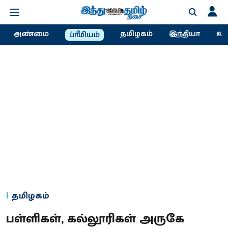
அண்மை
தமிழகம்
இந்தியா
உல
ப்ரீமியம்
தமிழகம்
பள்ளிகள், கல்லூரிகள் அருகே