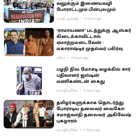
வலுக்கும் இணையவழி
போராட்டமும் பின்புலமும்
பாரதி ஆனந்த்
22 hours ago
‘ராமாயணா’ படத்துக்கு ஆஸ்கர்
கிடைக்காவிட்டால்
ஏமாற்றமடைவேன் -
மகாராஷ்டிர முதல்வர் பகிர்வு
ப்ரியா
19 hours ago
பழநி நில மோசடி வழக்கில் சார்
பதிவாளர் ஜஸ்டின்
மணிகண்டன் கைது
செய்திப்பிரிவு
14 hours ago
தமிழர்களுக்காக தொடர்ந்து
போராடிய தலைவர் வைகோ:
சமாஜ்வாதி தலைவர் அகிலேஷ்
புகழாரம்
செய்திப்பிரிவு
17 hours ago