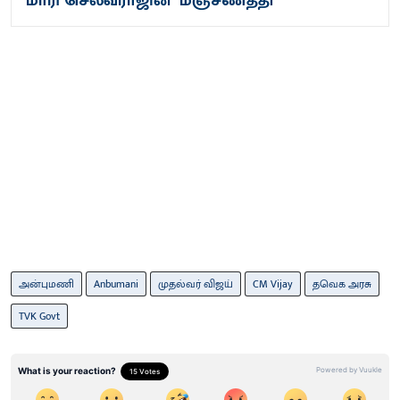
மாரி செல்​வ​ராஜின் ‘மஞ்சணத்தி’
அன்புமணி
Anbumani
முதல்வர் விஜய்
CM Vijay
தவெக அரசு
TVK Govt