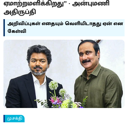
ஏமாற்றமளிக்கிறது” - அன்புமணி
அதிருப்தி
அறிவிப்புகள் எதையும் வெளியிடாதது ஏன் என
கேள்வி
மு.சக்தி