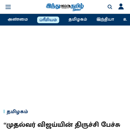
அண்மை
தமிழகம்
இந்தியா
உல
ப்ரீமியம்
தமிழகம்
“முதல்வர் விஜய்யின் திருச்சி பேச்சு