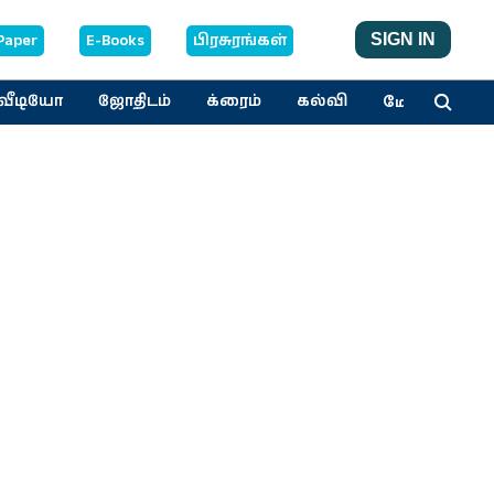
Paper
E-Books
பிரசுரங்கள்
SIGN IN
மேலும்
வீடியோ
ஜோதிடம்
க்ரைம்
கல்வி