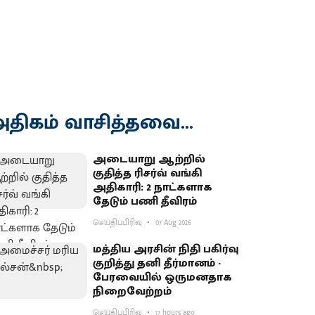
திகம் வாசித்தவை...
அடையாறு ஆற்றில்
குதித்த ரிசர்வ் வங்கி
அதிகாரி: 2 நாட்களாக
தேடும் பணி தீவிரம்
செய்திப்பிரிவு
07 Aug 2026
மத்திய அரசின் நிதி பகிர்வு
குறித்து தனி தீர்மானம் -
பேரவையில் ஒருமனதாக
நிறைவேற்றம்
செய்திப்பிரிவு
17 hours ago