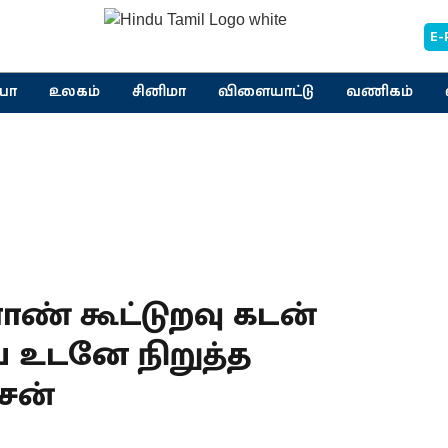
E-
யா
உலகம்
சினிமா
விளையாட்டு
வணிகம்
ண் கூட்டுறவு கடன்
 உடனே நிறுத்த
ாசன்