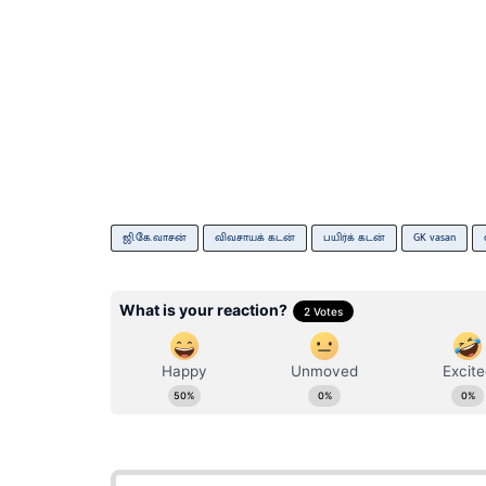
ஜி.கே.வாசன்
விவசாயக் கடன்
பயிர்க் கடன்
GK vasan