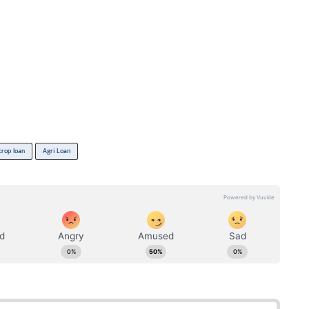
crop loan
Agri Loan