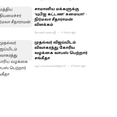
சாமானிய மக்களுக்கு
‘யுபிஐ கட்டண’ சுமையா? -
நிர்மலா சீதாராமன்
விளக்கம்
மோகன் கணபதி
17 hours ago
முதல்வர் விஜய்யிடம்
விவாகரத்து கோரிய
வழக்கை வாபஸ் பெற்றார்
சங்கீதா
ஆர்.பாலசரவணக்குமார்
18 hours ago