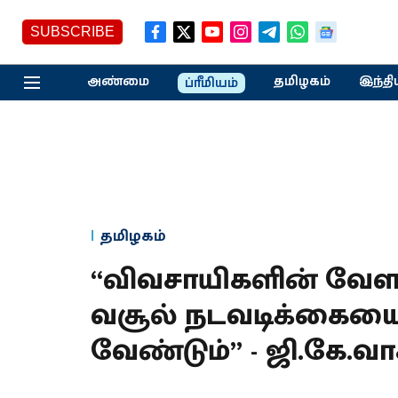
SUBSCRIBE
அண்மை
தமிழகம்
இந்தி
ப்ரீமியம்
தமிழகம்
“விவசாயிகளின் வேளா
வசூல் நடவடிக்கையை
வேண்டும்” - ஜி.கே.வ