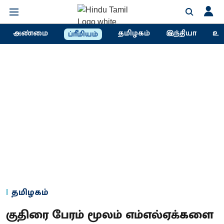
அண்மை
தமிழகம்
இந்தியா
உல
ப்ரீமியம்
தமிழகம்
குதிரை பேரம் மூலம் எம்எல்ஏக்களை