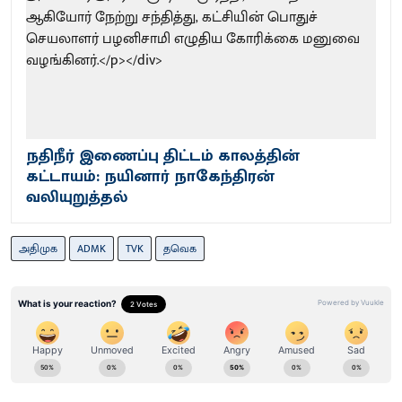
நதிநீர் இணைப்பு திட்டம் காலத்தின்
கட்டாயம்: நயினார் நாகேந்திரன்
வலியுறுத்தல்
அதிமுக
ADMK
TVK
தவெக