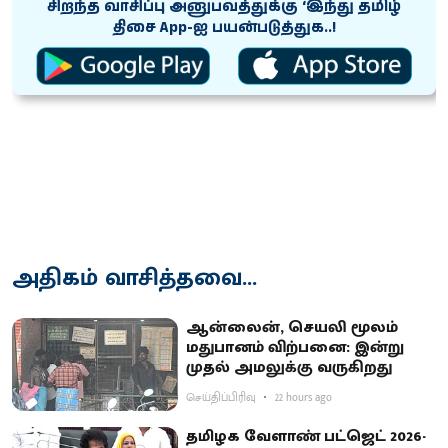
சிறந்த வாசிப்பு அனுபவத்துக்கு ‘இந்து தமிழ்
திசை App-ஐ பயன்படுத்துக..!
அதிகம் வாசித்தவை...
ஆன்லைன், செயலி மூலம்
மதுபானம் விற்பனை: இன்று
முதல் அமலுக்கு வருகிறது
செய்திப்பிரிவு
22 hours ago
தமிழக வேளாண் பட்ஜெட் 2026-