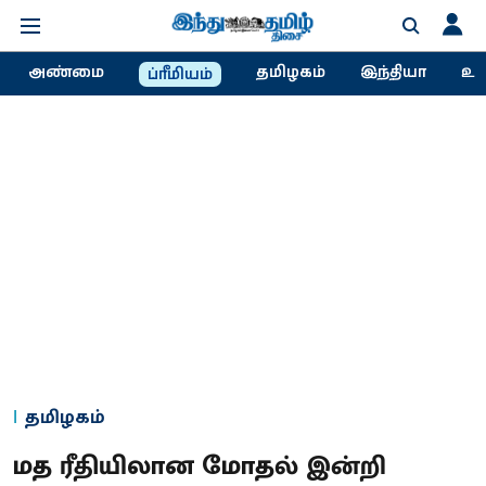
அண்மை
தமிழகம்
இந்தியா
உல
ப்ரீமியம்
தமிழகம்
மத ரீதியிலான மோதல் இன்றி