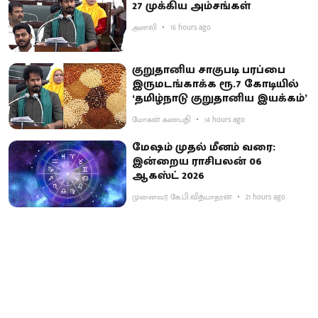
27 முக்கிய அம்சங்கள்
அனலி
16 hours ago
குறுதானிய சாகுபடி பரப்பை
இருமடங்காக்க ரூ.7 கோடியில்
‘தமிழ்நாடு குறுதானிய இயக்கம்’
மோகன் கணபதி
14 hours ago
மேஷம் முதல் மீனம் வரை:
இன்றைய ராசிபலன் 06
ஆகஸ்ட் 2026
முனைவர் கே.பி.வித்யாதரன்
21 hours ago