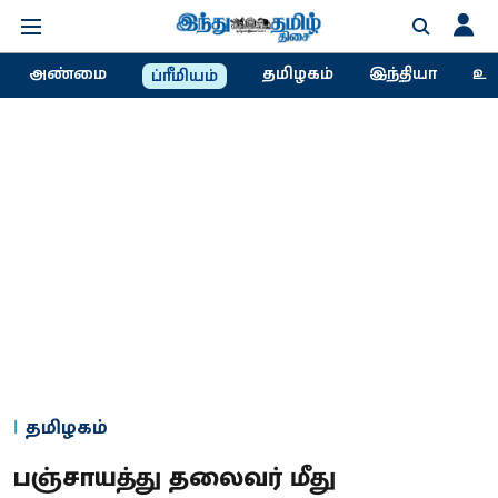
அண்மை
தமிழகம்
இந்தியா
உல
ப்ரீமியம்
தமிழகம்
பஞ்சாயத்து தலைவர் மீது