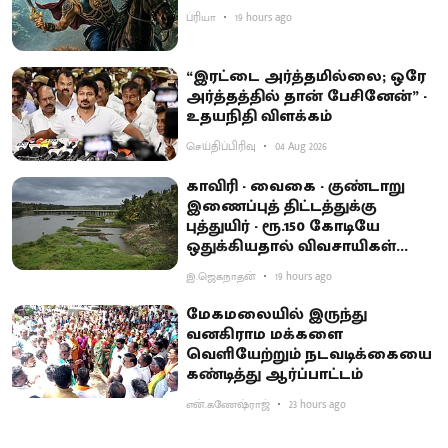
ப்ரியா
19 hours ago
“இரட்டை அர்த்தமில்லை; ஒரே
அர்த்தத்தில் தான் பேசினேன்” -
உதயநிதி விளக்கம்
செய்திப்பிரிவு
04 Aug 2026
காவிரி - வைகை - குண்டாறு
இணைப்புத் திட்டத்துக்கு
புத்துயிர் - ரூ.150 கோடியே
ஒதுக்கியதால் விவசாயிகள்
ஏமாற்றம்
இ.ஜெகநாதன்
19 hours ago
மேகமலையில் இருந்து
வனகிராம மக்களை
வெளியேற்றும் நடவடிக்கையை
கண்டித்து ஆர்ப்பாட்டம்
என்.கணேஷ்ராஜ்
23 hours ago