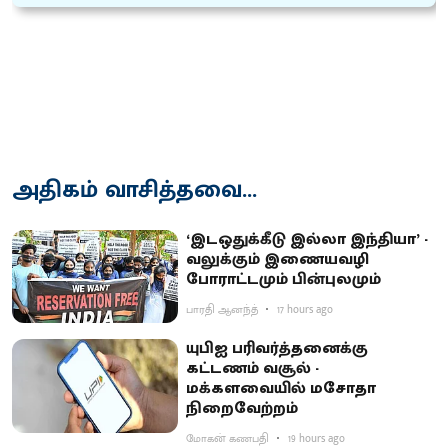
அதிகம் வாசித்தவை...
‘இடஒதுக்கீடு இல்லா இந்தியா’ -
வலுக்கும் இணையவழி
போராட்டமும் பின்புலமும்
பாரதி ஆனந்த்
17 hours ago
யுபிஐ பரிவர்த்தனைக்கு
கட்டணம் வசூல் -
மக்களவையில் மசோதா
நிறைவேற்றம்
மோகன் கணபதி
19 hours ago