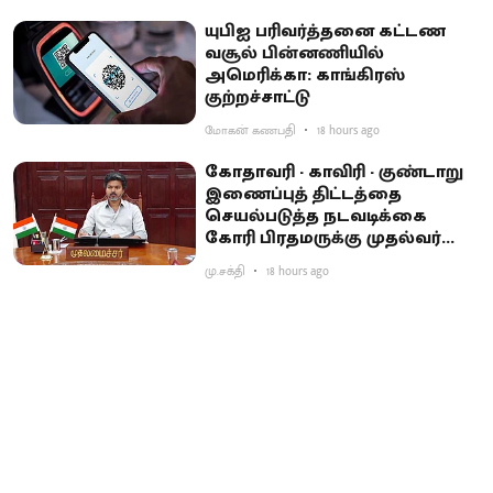
யுபிஐ பரிவர்த்தனை கட்டண
வசூல் பின்னணியில்
அமெரிக்கா: காங்கிரஸ்
குற்றச்சாட்டு
மோகன் கணபதி
18 hours ago
கோதாவரி - காவிரி - குண்டாறு
இணைப்புத் திட்டத்தை
செயல்படுத்த நடவடிக்கை
கோரி பிரதமருக்கு முதல்வர்
விஜய் கடிதம்
மு.சக்தி
18 hours ago