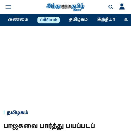
அண்மை
தமிழகம்
இந்தியா
உல
ப்ரீமியம்
தமிழகம்
பாஜகவை பார்த்து பயப்படப்