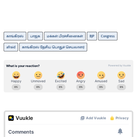
காங்கிரஸ்
பாஜக
மக்கள் பிரச்சினைகள்
BJP
Congress
afraid
காங்கிரஸ் தேசிய பொதுச் செயலாளர்