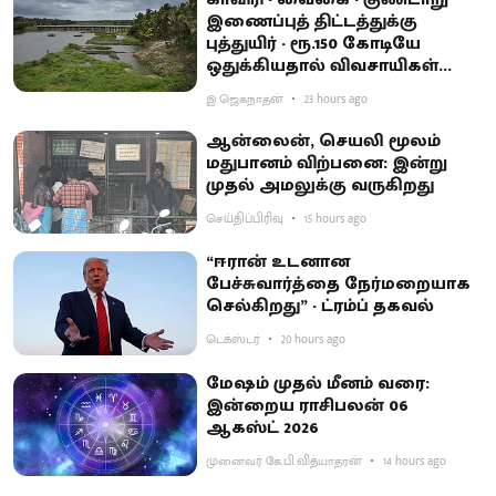
இணைப்புத் திட்டத்துக்கு
புத்துயிர் - ரூ.150 கோடியே
ஒதுக்கியதால் விவசாயிகள்
ஏமாற்றம்
இ.ஜெகநாதன்
23 hours ago
ஆன்லைன், செயலி மூலம்
மதுபானம் விற்பனை: இன்று
முதல் அமலுக்கு வருகிறது
செய்திப்பிரிவு
15 hours ago
“ஈரான் உடனான
பேச்சுவார்த்தை நேர்மறையாக
செல்கிறது” - ட்ரம்ப் தகவல்
டெக்ஸ்டர்
20 hours ago
மேஷம் முதல் மீனம் வரை:
இன்றைய ராசிபலன் 06
ஆகஸ்ட் 2026
முனைவர் கே.பி.வித்யாதரன்
14 hours ago