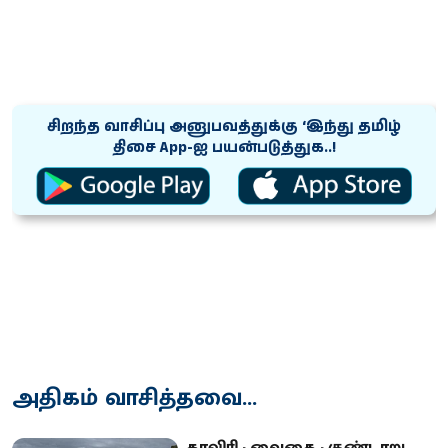
சிறந்த வாசிப்பு அனுபவத்துக்கு ‘இந்து தமிழ்
திசை App-ஐ பயன்படுத்துக..!
அதிகம் வாசித்தவை...
காவிரி - வைகை - குண்டாறு