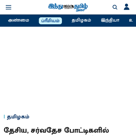
அண்மை
தமிழகம்
இந்தியா
உல
ப்ரீமியம்
தமிழகம்
தேசிய, சர்வதேச போட்டிகளில்