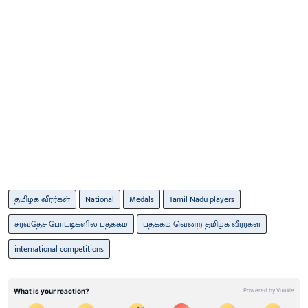
தமிழக வீரர்கள்
National
Medals
Tamil Nadu players
சர்வதேச போட்டிகளில் பதக்கம்
பதக்கம் வென்ற தமிழக வீரர்கள்
international competitions