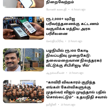
நிறைவேற்றம்
மோகன் கணபதி
16 hours ago
ரூ.2,000+ யுபிஐ
பரிவர்த்தனைக்கு கட்டணம்
வசூலிக்க மத்திய அரசு
பரிசீலனை
செய்திப்பிரிவு
23 hours ago
பழநியில் ரூ.100 கோடி
நிலப்பதிவு முறைகேடு:
தலைமறைவான நிலத்தரகர்
வீட்டுக்கு சிபிசிஐடி ‘சீல்’
ஆ.நல்லசிவன்
20 hours ago
“காவிரி விவகாரம் குறித்த
எங்கள் கேள்விகளுக்கு
முதல்வர் விஜய் முடிந்தால் பதில்
சொல்லட்டும்” - உதயநிதி சவால்
தமிழினி
20 hours ago