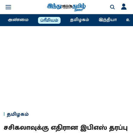
அண்மை
தமிழகம்
இந்தியா
உல
ப்ரீமியம்
தமிழகம்
சசிகலாவுக்கு எதிரான இபிஎஸ் தரப்பு