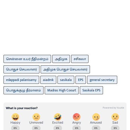
சென்னை உயர் நீதிமன்றம்
அதிமுக
சசிகலா
பொதுச் செயலாளர்
அதிமுக பொதுச் செயலாளர்
edappadi palanisamy
aiadmk
sasikala
EPS
general secretary
பொதுக்குழு தீர்மானம்
Madras High Coourt
Sasikala EPS