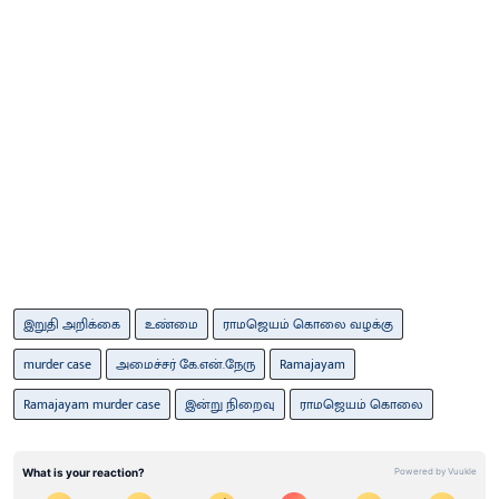
இறுதி அறிக்கை
உண்மை
ராமஜெயம் கொலை வழக்கு
murder case
அமைச்சர் கே.என்.நேரு
Ramajayam
Ramajayam murder case
இன்று நிறைவு
ராமஜெயம் கொலை