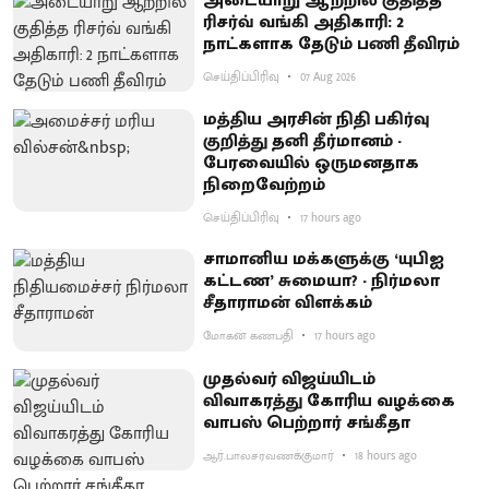
அடையாறு ஆற்றில் குதித்த
ரிசர்வ் வங்கி அதிகாரி: 2
நாட்களாக தேடும் பணி தீவிரம்
செய்திப்பிரிவு
07 Aug 2026
மத்திய அரசின் நிதி பகிர்வு
குறித்து தனி தீர்மானம் -
பேரவையில் ஒருமனதாக
நிறைவேற்றம்
செய்திப்பிரிவு
17 hours ago
சாமானிய மக்களுக்கு ‘யுபிஐ
கட்டண’ சுமையா? - நிர்மலா
சீதாராமன் விளக்கம்
மோகன் கணபதி
17 hours ago
முதல்வர் விஜய்யிடம்
விவாகரத்து கோரிய வழக்கை
வாபஸ் பெற்றார் சங்கீதா
ஆர்.பாலசரவணக்குமார்
18 hours ago