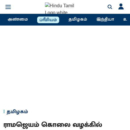
அண்மை
தமிழகம்
இந்தியா
உல
ப்ரீமியம்
தமிழகம்
ராமஜெயம் கொலை வழக்கில்