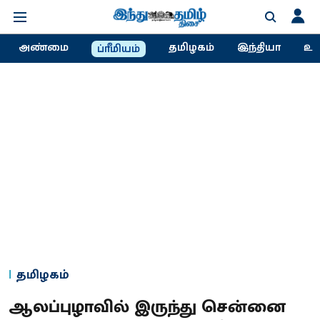
அண்மை
தமிழகம்
இந்தியா
உல
ப்ரீமியம்
தமிழகம்
ஆலப்புழாவில் இருந்து சென்னை