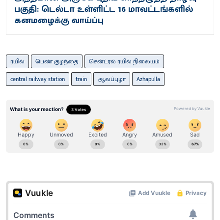
பகுதி: டெல்டா உள்ளிட்ட 16 மாவட்டங்களில்
கனமழைக்கு வாய்ப்பு
ரயில்
பெண் குழந்தை
சென்ட்ரல் ரயில் நிலையம்
central railway station
train
ஆலப்புழா
Azhapulla