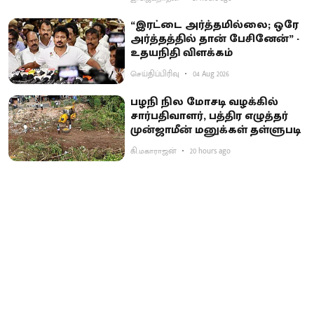
“இரட்டை அர்த்தமில்லை; ஒரே
அர்த்தத்தில் தான் பேசினேன்” -
உதயநிதி விளக்கம்
செய்திப்பிரிவு
04 Aug 2026
பழநி நில மோசடி வழக்கில்
சார்பதிவாளர், பத்திர எழுத்தர்
முன்ஜாமீன் மனுக்கள் தள்ளுபடி
கி.மகாராஜன்
20 hours ago