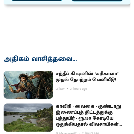
அதிகம் வாசித்தவை...
சந்தீப் கிஷனின் ‘கரிகாலா’
முதல் தோற்றம் வெளியீடு!
ப்ரியா
21 hours ago
காவிரி - வைகை - குண்டாறு
இணைப்புத் திட்டத்துக்கு
புத்துயிர் - ரூ.150 கோடியே
ஒதுக்கியதால் விவசாயிகள்
ஏமாற்றம்
இ.ஜெகநாதன்
21 hours ago