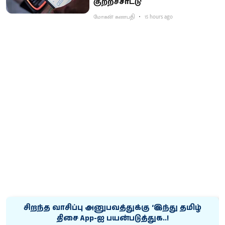
குற்றச்சாட்டு
மோகன் கணபதி
15 hours ago
சிறந்த வாசிப்பு அனுபவத்துக்கு ‘இந்து தமிழ்
திசை App-ஐ பயன்படுத்துக..!