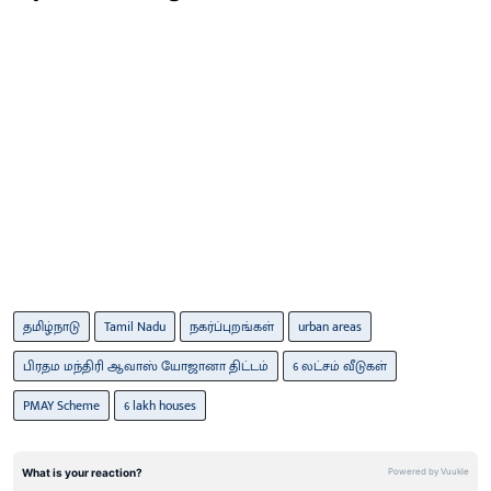
தமிழ்நாடு
Tamil Nadu
நகர்ப்புறங்கள்
urban areas
பிரதம மந்திரி ஆவாஸ் யோஜானா திட்டம்
6 லட்சம் வீடுகள்
PMAY Scheme
6 lakh houses