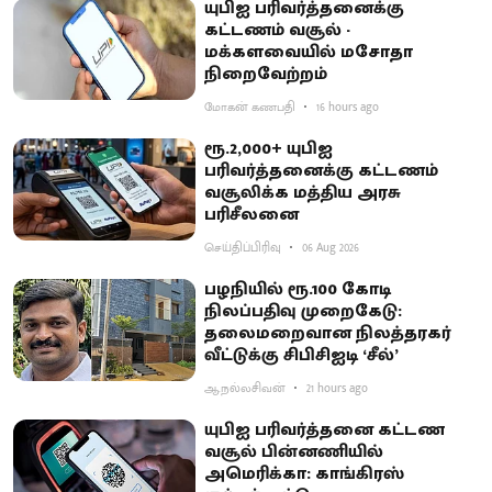
யுபிஐ பரிவர்த்தனைக்கு
கட்டணம் வசூல் -
மக்களவையில் மசோதா
நிறைவேற்றம்
மோகன் கணபதி
16 hours ago
ரூ.2,000+ யுபிஐ
பரிவர்த்தனைக்கு கட்டணம்
வசூலிக்க மத்திய அரசு
பரிசீலனை
செய்திப்பிரிவு
06 Aug 2026
பழநியில் ரூ.100 கோடி
நிலப்பதிவு முறைகேடு:
தலைமறைவான நிலத்தரகர்
வீட்டுக்கு சிபிசிஐடி ‘சீல்’
ஆ.நல்லசிவன்
21 hours ago
யுபிஐ பரிவர்த்தனை கட்டண
வசூல் பின்னணியில்
அமெரிக்கா: காங்கிரஸ்