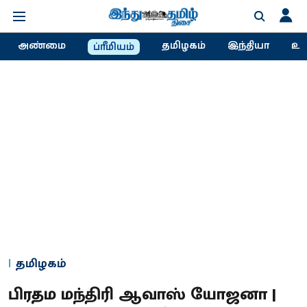
அண்மை
தமிழகம்
இந்தியா
உல
ப்ரீமியம்
தமிழகம்
பிரதம மந்திரி ஆவாஸ் யோஜனா |