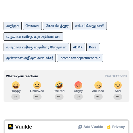
அதிமுக
கோவை
கோயம்புத்தூர்
எஸ்.பி.வேலுமணி
வருமான வரித்துறை அதிகாரிகள்
வருமான வரித்துறையினர் சோதனை
ADMK
Kovai
முன்னாள் அதிமுக அமைச்சர்
Income tax department raid