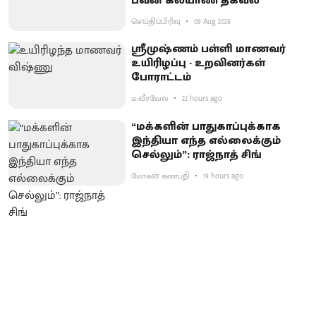
பவன் கல்யாண் தகவல்
செய்திப்பிரிவு
09 Aug 2026
ஸ்ரீமுஷ்ணம் பள்ளி மாணவர்
உயிரிழப்பு - உறவினர்கள்
போராட்டம்
ம.வீரவேல்
22 hours ago
“மக்களின் பாதுகாப்புக்காக
இந்தியா எந்த எல்லைக்கும்
செல்லும்”: ராஜ்நாத் சிங்
மோகன் கணபதி
19 hours ago