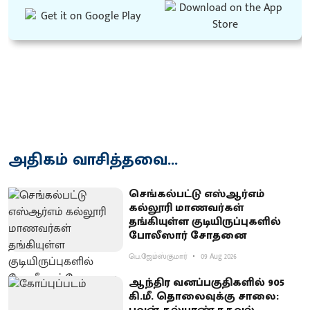
அதிகம் வாசித்தவை...
செங்கல்பட்டு எஸ்ஆர்எம்
கல்லூரி மாணவர்கள்
தங்கியுள்ள குடியிருப்புகளில்
போலீஸார் சோதனை
பெ.ஜேம்ஸ்குமார்
09 Aug 2026
ஆந்திர வனப்பகுதிகளில் 905
கி.மீ. தொலைவுக்கு சாலை: