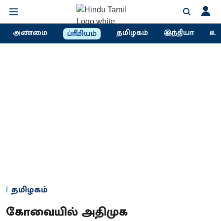
அண்மை
தமிழகம்
இந்தியா
உல
ப்ரீமியம்
தமிழகம்
கோவையில் அதிமுக